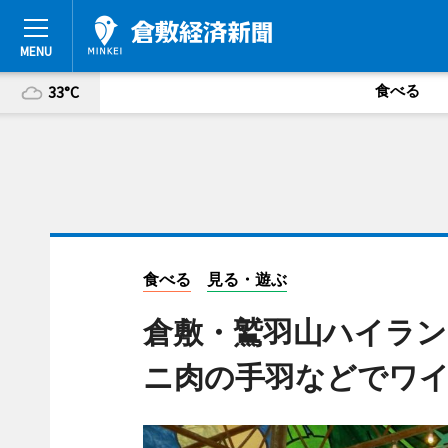
食べる
33°C
食べる
見る・遊ぶ
倉敷・鷲羽山ハイラ
ニ肉の手羽などでワ