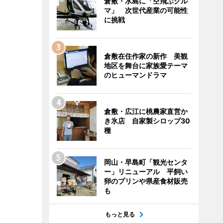
倉敷・水島に「空飛ぶクル
マ」 次世代産業の可能性
に挑戦
倉敷在住作家の新作 美観
地区を舞台に家族愛テーマ
のヒューマンドラマ
倉敷・広江に桃農家直営か
き氷店 自家製シロップ30
種
岡山・早島町「観光センタ
ー」リニューアル 平飼い
卵のプリンや県産食材販売
も
もっと見る