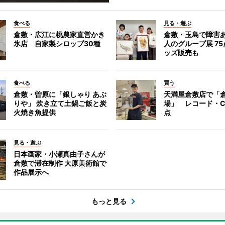
食べる
見る・遊ぶ
倉敷・広江に桃農家直営かき
倉敷・玉島で障害
氷店 自家製シロップ30種
人のグループ展 7
ッズ販売も
食べる
買う
倉敷・曽原に「銀しゃり あぶ
天満屋倉敷店で「
りや」 炊き立て土鍋ご飯と炭
場」 レコード・C
火焼き魚提供
点
見る・遊ぶ
日本画家・小瀬真由子さんが
倉敷で滞在制作 大原美術館で
作品展示へ
もっと見る