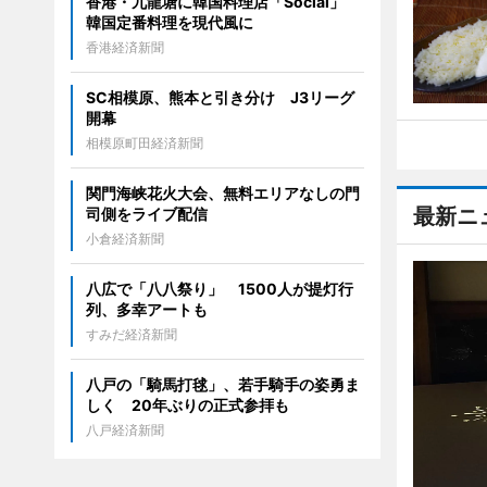
香港・九龍塘に韓国料理店「Social」
韓国定番料理を現代風に
香港経済新聞
SC相模原、熊本と引き分け J3リーグ
開幕
相模原町田経済新聞
関門海峡花火大会、無料エリアなしの門
最新ニ
司側をライブ配信
小倉経済新聞
八広で「八八祭り」 1500人が提灯行
列、多幸アートも
すみだ経済新聞
八戸の「騎馬打毬」、若手騎手の姿勇ま
しく 20年ぶりの正式参拝も
八戸経済新聞