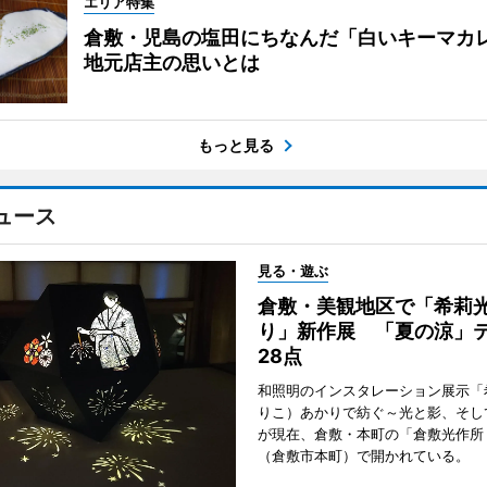
エリア特集
倉敷・児島の塩田にちなんだ「白いキーマ
地元店主の思いとは
もっと見る
ュース
見る・遊ぶ
倉敷・美観地区で「希莉
り」新作展 「夏の涼」
28点
和照明のインスタレーション展示「
りこ）あかりで紡ぐ～光と影、そし
が現在、倉敷・本町の「倉敷光作所
（倉敷市本町）で開かれている。