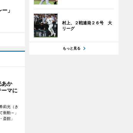
カレー」
村上、２戦連発２６号 大
リーグ
もっと見る
光あか
テーマに
希莉光（き
て衝動～」
・斎館」