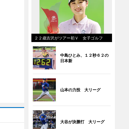
２２歳吉沢がツアー初Ｖ 女子ゴルフ
中島ひとみ、１２秒６２の
日本新
山本の力投 大リーグ
大谷が決勝打 大リーグ