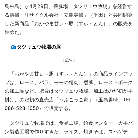
島柏島）が4月29日、養豚場「タツリュウ牧場」を経営す
る清掃・リサイクル会社「立龍美掃」（平田）と共同開発
した新商品「おかやま甘ぃ～豚（すぃ～とん）」の販売を
始めた。
タツリュウ牧場の豚
［広告］
「おかやま甘ぃ～豚（すぃ～とん）」の商品ラインアッ
プは、ロース、バラ、モモの精肉、煮豚、ローストポーク
の加工品など。肥育はタツリュウ牧場、加工はのだ初が手
掛け、のだ初の直売店「うぶこっこ家」（玉島勇崎、TEL
086-523-1050
）で販売する。
タツリュウ牧場では、食品工場、給食センター、大手パ
ン製造工場で作りすぎた、ライス、焼きそば、スパゲテ