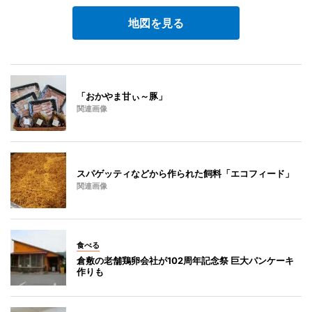
地図を見る
「おかやま甘ぃ～豚」
関連画像
スパゲッティなどから作られた飼料「エコフィード」
関連画像
食べる
倉敷の老舗鶏卵会社が102周年記念祭 巨大パンケーキ
作りも