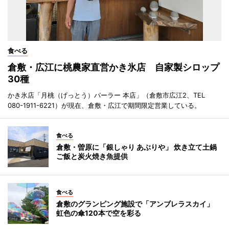
食べる
倉敷・広江に桃農家直営かき氷店 自家製シロップ
30種
かき氷店「月桃（げっとう）パーラー 本店」（倉敷市広江2、TEL
080-1911-6221）が現在、倉敷・広江で期間限定営業している。
食べる
倉敷・曽原に「銀しゃり あぶりや」 炊き立て土鍋
ご飯と炭火焼き魚提供
食べる
倉敷のグランピング施設で「アンブレラスカイ」
虹色の傘120本で空を彩る