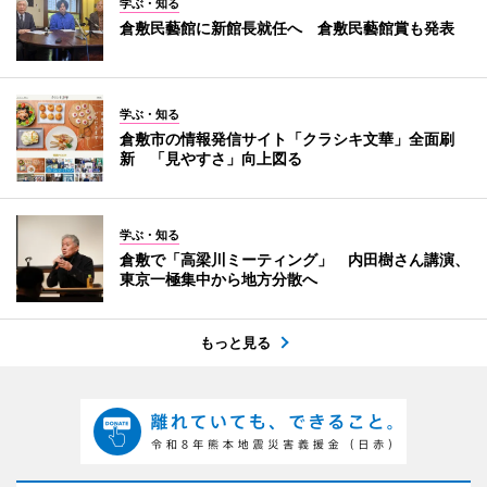
学ぶ・知る
倉敷民藝館に新館長就任へ 倉敷民藝館賞も発表
学ぶ・知る
倉敷市の情報発信サイト「クラシキ文華」全面刷
新 「見やすさ」向上図る
学ぶ・知る
倉敷で「高梁川ミーティング」 内田樹さん講演、
東京一極集中から地方分散へ
もっと見る