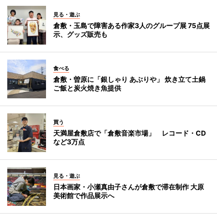
見る・遊ぶ
倉敷・玉島で障害ある作家3人のグループ展 75点展
示、グッズ販売も
食べる
倉敷・曽原に「銀しゃり あぶりや」 炊き立て土鍋
ご飯と炭火焼き魚提供
買う
天満屋倉敷店で「倉敷音楽市場」 レコード・CD
など3万点
見る・遊ぶ
日本画家・小瀬真由子さんが倉敷で滞在制作 大原
美術館で作品展示へ