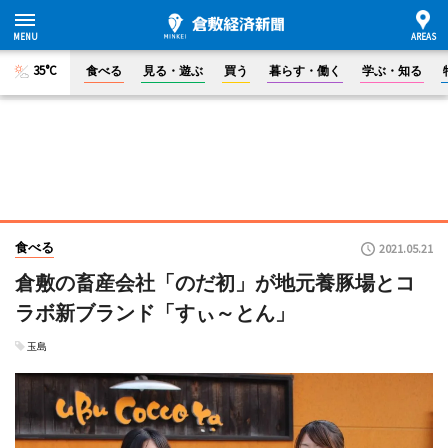
35°C
食べる
見る・遊ぶ
買う
暮らす・働く
学ぶ・知る
食べる
2021.05.21
倉敷の畜産会社「のだ初」が地元養豚場とコ
ラボ新ブランド「すぃ～とん」
玉島