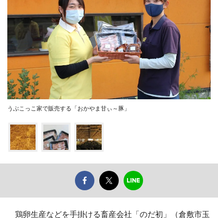
うぶこっこ家で販売する「おかやま甘ぃ～豚」
鶏卵生産などを手掛ける畜産会社「のだ初」（倉敷市玉