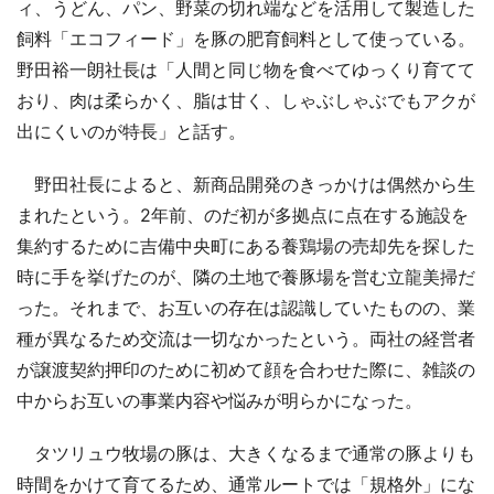
ィ、うどん、パン、野菜の切れ端などを活用して製造した
飼料「エコフィード」を豚の肥育飼料として使っている。
野田裕一朗社長は「人間と同じ物を食べてゆっくり育てて
おり、肉は柔らかく、脂は甘く、しゃぶしゃぶでもアクが
出にくいのが特長」と話す。
野田社長によると、新商品開発のきっかけは偶然から生
まれたという。2年前、のだ初が多拠点に点在する施設を
集約するために吉備中央町にある養鶏場の売却先を探した
時に手を挙げたのが、隣の土地で養豚場を営む立龍美掃だ
った。それまで、お互いの存在は認識していたものの、業
種が異なるため交流は一切なかったという。両社の経営者
が譲渡契約押印のために初めて顔を合わせた際に、雑談の
中からお互いの事業内容や悩みが明らかになった。
タツリュウ牧場の豚は、大きくなるまで通常の豚よりも
時間をかけて育てるため、通常ルートでは「規格外」にな