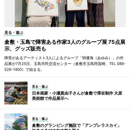
見る・遊ぶ
倉敷・玉島で障害ある作家3人のグループ展 75点展
示、グッズ販売も
障害があるアーティスト3人によるグループ「明優海（あゆみ）」の作
品展が7月25日、玉島市民交流センター（倉敷市玉島阿賀崎、TEL 086-
526-1400）で始まる。
見る・遊ぶ
日本画家・小瀬真由子さんが倉敷で滞在制作 大原
美術館で作品展示へ
見る・遊ぶ
倉敷のグランピング施設で「アンブレラスカイ」