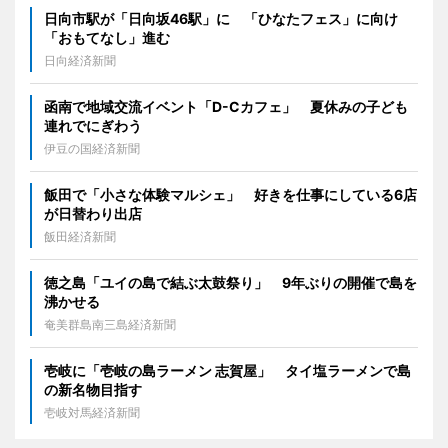
日向市駅が「日向坂46駅」に 「ひなたフェス」に向け
「おもてなし」進む
日向経済新聞
函南で地域交流イベント「D-Cカフェ」 夏休みの子ども
連れでにぎわう
伊豆の国経済新聞
飯田で「小さな体験マルシェ」 好きを仕事にしている6店
が日替わり出店
飯田経済新聞
徳之島「ユイの島で結ぶ太鼓祭り」 9年ぶりの開催で島を
沸かせる
奄美群島南三島経済新聞
壱岐に「壱岐の島ラーメン 志賀屋」 タイ塩ラーメンで島
の新名物目指す
壱岐対馬経済新聞