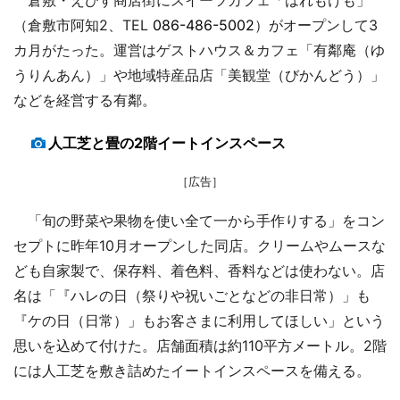
（倉敷市阿知2、TEL
086-486-5002
）がオープンして3
カ月がたった。運営はゲストハウス＆カフェ「有鄰庵（ゆ
うりんあん）」や地域特産品店「美観堂（びかんどう）」
などを経営する有鄰。
人工芝と畳の2階イートインスペース
［広告］
「旬の野菜や果物を使い全て一から手作りする」をコン
セプトに昨年10月オープンした同店。クリームやムースな
ども自家製で、保存料、着色料、香料などは使わない。店
名は「『ハレの日（祭りや祝いごとなどの非日常）」も
『ケの日（日常）」もお客さまに利用してほしい」という
思いを込めて付けた。店舗面積は約110平方メートル。2階
には人工芝を敷き詰めたイートインスペースを備える。