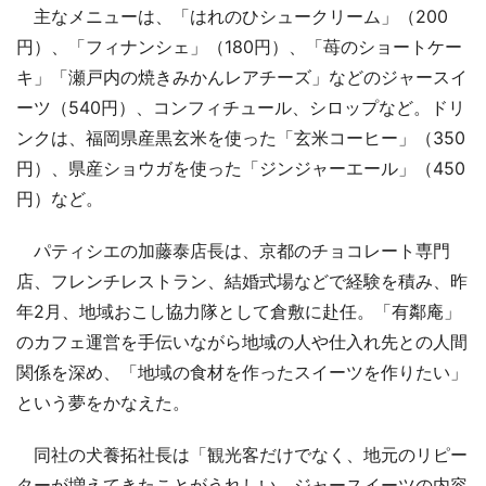
主なメニューは、「はれのひシュークリーム」（200
円）、「フィナンシェ」（180円）、「苺のショートケー
キ」「瀬戸内の焼きみかんレアチーズ」などのジャースイ
ーツ（540円）、コンフィチュール、シロップなど。ドリ
ンクは、福岡県産黒玄米を使った「玄米コーヒー」（350
円）、県産ショウガを使った「ジンジャーエール」（450
円）など。
パティシエの加藤泰店長は、京都のチョコレート専門
店、フレンチレストラン、結婚式場などで経験を積み、昨
年2月、地域おこし協力隊として倉敷に赴任。「有鄰庵」
のカフェ運営を手伝いながら地域の人や仕入れ先との人間
関係を深め、「地域の食材を作ったスイーツを作りたい」
という夢をかなえた。
同社の犬養拓社長は「観光客だけでなく、地元のリピー
ターが増えてきたことがうれしい。ジャースイーツの内容