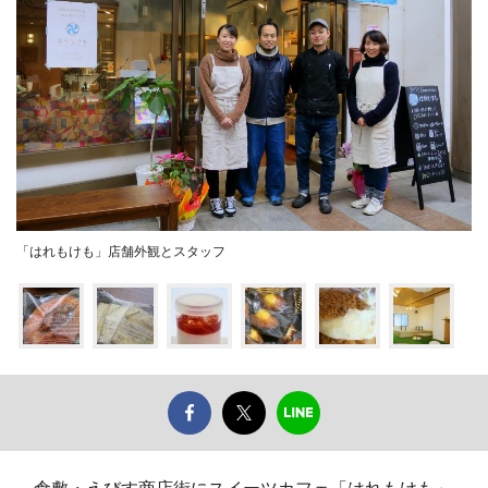
「はれもけも」店舗外観とスタッフ
倉敷・えびす商店街にスイーツカフェ「はれもけも」