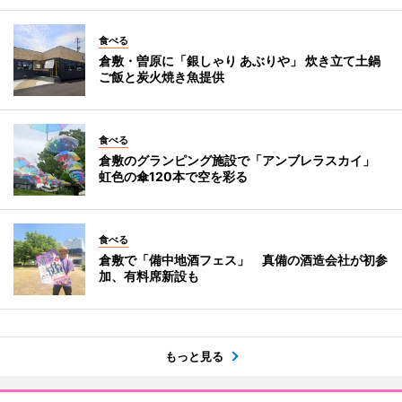
食べる
倉敷・曽原に「銀しゃり あぶりや」 炊き立て土鍋
ご飯と炭火焼き魚提供
食べる
倉敷のグランピング施設で「アンブレラスカイ」
虹色の傘120本で空を彩る
食べる
倉敷で「備中地酒フェス」 真備の酒造会社が初参
加、有料席新設も
もっと見る