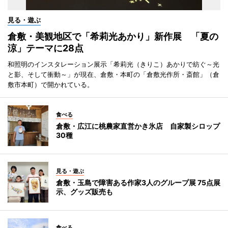
見る・遊ぶ
倉敷・美観地区で「希莉光あかり」新作展 「夏の
涼」テーマに28点
和照明のインスタレーション展示「希莉光（きりこ）あかりで紡ぐ～光
と影、そして衝動～」が現在、倉敷・本町の「倉敷光作所・斎館」（倉
敷市本町）で開かれている。
食べる
倉敷・広江に桃農家直営かき氷店 自家製シロップ
30種
見る・遊ぶ
倉敷・玉島で障害ある作家3人のグループ展 75点展
示、グッズ販売も
食べる