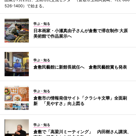
526-1400）で始まる。
学ぶ・知る
日本画家・小瀬真由子さんが倉敷で滞在制作 大原
美術館で作品展示へ
学ぶ・知る
倉敷民藝館に新館長就任へ 倉敷民藝館賞も発表
学ぶ・知る
倉敷市の情報発信サイト「クラシキ文華」全面刷
新 「見やすさ」向上図る
学ぶ・知る
倉敷で「高梁川ミーティング」 内田樹さん講演、