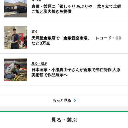
倉敷・曽原に「銀しゃり あぶりや」 炊き立て土鍋
ご飯と炭火焼き魚提供
買う
天満屋倉敷店で「倉敷音楽市場」 レコード・CD
など3万点
見る・遊ぶ
日本画家・小瀬真由子さんが倉敷で滞在制作 大原
美術館で作品展示へ
もっと見る
見る・遊ぶ