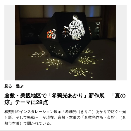
見る・遊ぶ
倉敷・美観地区で「希莉光あかり」新作展 「夏の
涼」テーマに28点
和照明のインスタレーション展示「希莉光（きりこ）あかりで紡ぐ～光
と影、そして衝動～」が現在、倉敷・本町の「倉敷光作所・斎館」（倉
敷市本町）で開かれている。