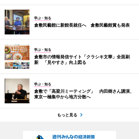
学ぶ・知る
倉敷民藝館に新館長就任へ 倉敷民藝館賞も発表
学ぶ・知る
倉敷市の情報発信サイト「クラシキ文華」全面刷
新 「見やすさ」向上図る
学ぶ・知る
倉敷で「高梁川ミーティング」 内田樹さん講演、
東京一極集中から地方分散へ
もっと見る