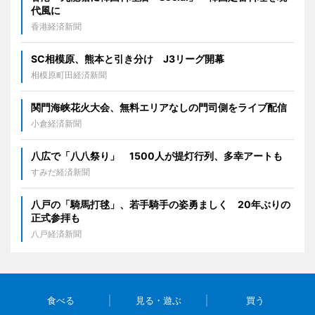
代風に
香港経済新聞
SC相模原、熊本と引き分け J3リーグ開幕
相模原町田経済新聞
関門海峡花火大会、無料エリアなしの門司側をライブ配信
小倉経済新聞
八広で「八八祭り」 1500人が提灯行列、多幸アートも
すみだ経済新聞
八戸の「騎馬打毬」、若手騎手の姿勇ましく 20年ぶりの
正式参拝も
八戸経済新聞
食べる
見る・遊ぶ
買う