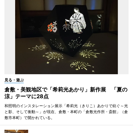
見る・遊ぶ
倉敷・美観地区で「希莉光あかり」新作展 「夏の
涼」テーマに28点
和照明のインスタレーション展示「希莉光（きりこ）あかりで紡ぐ～光
と影、そして衝動～」が現在、倉敷・本町の「倉敷光作所・斎館」（倉
敷市本町）で開かれている。