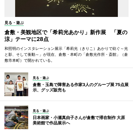
見る・遊ぶ
倉敷・美観地区で「希莉光あかり」新作展 「夏の
涼」テーマに28点
和照明のインスタレーション展示「希莉光（きりこ）あかりで紡ぐ～光
と影、そして衝動～」が現在、倉敷・本町の「倉敷光作所・斎館」（倉
敷市本町）で開かれている。
見る・遊ぶ
倉敷・玉島で障害ある作家3人のグループ展 75点展
示、グッズ販売も
見る・遊ぶ
日本画家・小瀬真由子さんが倉敷で滞在制作 大原
美術館で作品展示へ