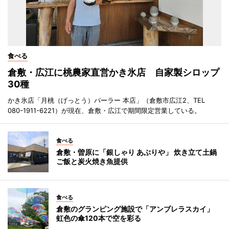
食べる
倉敷・広江に桃農家直営かき氷店 自家製シロップ
30種
かき氷店「月桃（げっとう）パーラー 本店」（倉敷市広江2、TEL
080-1911-6221）が現在、倉敷・広江で期間限定営業している。
食べる
倉敷・曽原に「銀しゃり あぶりや」 炊き立て土鍋
ご飯と炭火焼き魚提供
食べる
倉敷のグランピング施設で「アンブレラスカイ」
虹色の傘120本で空を彩る