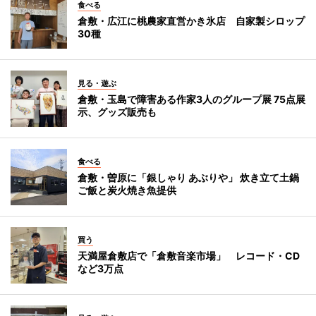
食べる
倉敷・広江に桃農家直営かき氷店 自家製シロップ
30種
見る・遊ぶ
倉敷・玉島で障害ある作家3人のグループ展 75点展
示、グッズ販売も
食べる
倉敷・曽原に「銀しゃり あぶりや」 炊き立て土鍋
ご飯と炭火焼き魚提供
買う
天満屋倉敷店で「倉敷音楽市場」 レコード・CD
など3万点