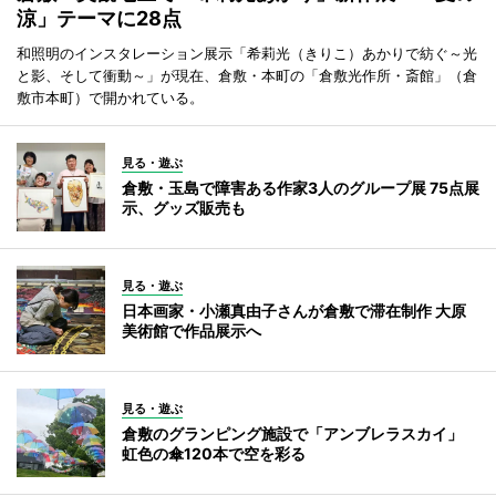
涼」テーマに28点
和照明のインスタレーション展示「希莉光（きりこ）あかりで紡ぐ～光
と影、そして衝動～」が現在、倉敷・本町の「倉敷光作所・斎館」（倉
敷市本町）で開かれている。
見る・遊ぶ
倉敷・玉島で障害ある作家3人のグループ展 75点展
示、グッズ販売も
見る・遊ぶ
日本画家・小瀬真由子さんが倉敷で滞在制作 大原
美術館で作品展示へ
見る・遊ぶ
倉敷のグランピング施設で「アンブレラスカイ」
虹色の傘120本で空を彩る