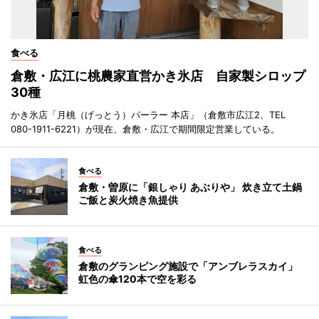
食べる
倉敷・広江に桃農家直営かき氷店 自家製シロップ
30種
かき氷店「月桃（げっとう）パーラー 本店」（倉敷市広江2、TEL
080-1911-6221）が現在、倉敷・広江で期間限定営業している。
食べる
倉敷・曽原に「銀しゃり あぶりや」 炊き立て土鍋
ご飯と炭火焼き魚提供
食べる
倉敷のグランピング施設で「アンブレラスカイ」
虹色の傘120本で空を彩る