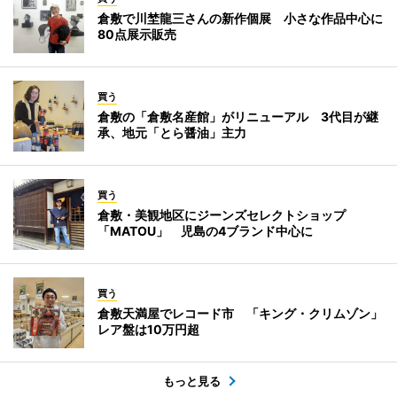
倉敷で川埜龍三さんの新作個展 小さな作品中心に
80点展示販売
買う
倉敷の「倉敷名産館」がリニューアル 3代目が継
承、地元「とら醤油」主力
買う
倉敷・美観地区にジーンズセレクトショップ
「MATOU」 児島の4ブランド中心に
買う
倉敷天満屋でレコード市 「キング・クリムゾン」
レア盤は10万円超
もっと見る