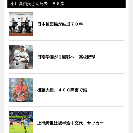
小川真由美さん死去、８６歳
日本被団協が結成７０年
日南学園が２回戦へ 高校野球
後藤大樹、４００障害で銀
上田綺世は後半途中交代 サッカー