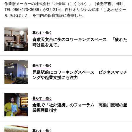
作業服メーカーの株式会社「小倉屋（こくらや）」（倉敷市柳井田町、
TEL 086-473-3688）が3月21日、自社オリジナル絵本「しあわせクー
ル あおばくん」を市内の保育施設に寄贈した。
暮らす・働く
倉敷天文台に夜のコワーキングスペース 「疲れた
時は星を見て」
暮らす・働く
児島駅前にコワーキングスペース ビジネスマッチ
ングや起業支援にも注力
暮らす・働く
倉敷で「社外連携」のフォーラム 高梁川流域の産
業振興目指す
暮らす・働く