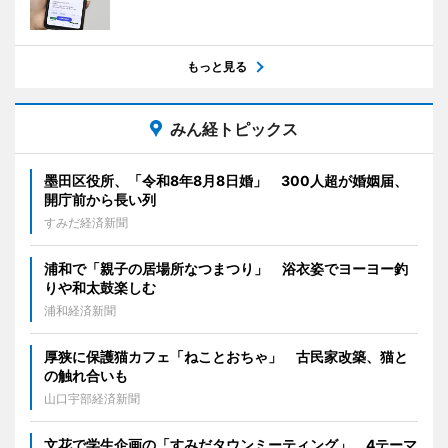
もっと見る
みん経トピックス
墨田区役所、「令和8年8月8日婚」 300人超が婚姻届、
開庁前から長い列
すみだ経済新聞
浦和で「親子の居場所なつまつり」 浴衣姿でヨーヨー釣
りや和太鼓楽しむ
浦和経済新聞
厚狭に保護猫カフェ「ねことおちゃ」 古民家改築、猫と
の触れ合いも
山口宇部経済新聞
文花で学生企画の「すみだタウンミーティング」 4テーマ