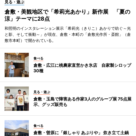
見る・遊ぶ
倉敷・美観地区で「希莉光あかり」新作展 「夏の
涼」テーマに28点
和照明のインスタレーション展示「希莉光（きりこ）あかりで紡ぐ～光
と影、そして衝動～」が現在、倉敷・本町の「倉敷光作所・斎館」（倉
敷市本町）で開かれている。
食べる
倉敷・広江に桃農家直営かき氷店 自家製シロップ
30種
見る・遊ぶ
倉敷・玉島で障害ある作家3人のグループ展 75点展
示、グッズ販売も
食べる
倉敷・曽原に「銀しゃり あぶりや」 炊き立て土鍋