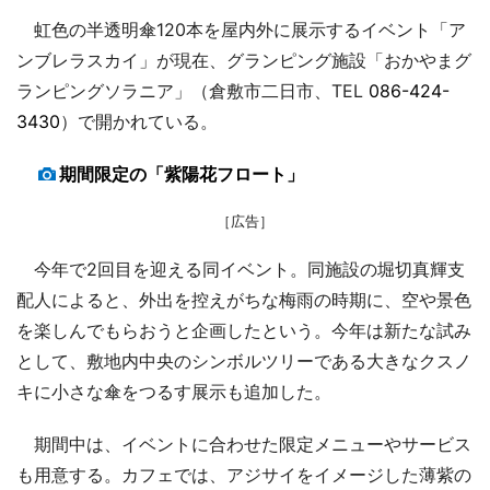
虹色の半透明傘120本を屋内外に展示するイベント「ア
ンブレラスカイ」が現在、グランピング施設「おかやまグ
ランピングソラニア」（倉敷市二日市、TEL
086-424-
3430
）で開かれている。
期間限定の「紫陽花フロート」
［広告］
今年で2回目を迎える同イベント。同施設の堀切真輝支
配人によると、外出を控えがちな梅雨の時期に、空や景色
を楽しんでもらおうと企画したという。今年は新たな試み
として、敷地内中央のシンボルツリーである大きなクスノ
キに小さな傘をつるす展示も追加した。
期間中は、イベントに合わせた限定メニューやサービス
も用意する。カフェでは、アジサイをイメージした薄紫の