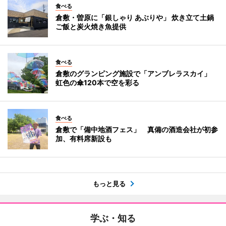
食べる
倉敷・曽原に「銀しゃり あぶりや」 炊き立て土鍋
ご飯と炭火焼き魚提供
食べる
倉敷のグランピング施設で「アンブレラスカイ」
虹色の傘120本で空を彩る
食べる
倉敷で「備中地酒フェス」 真備の酒造会社が初参
加、有料席新設も
もっと見る
学ぶ・知る