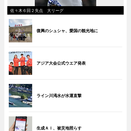
佐々木６回２失点 大リーグ
復興のシュシャ、愛国の観光地に
アジア大会公式ウエア発表
ライン川渇水が水運直撃
生成ＡＩ、被災地照らす