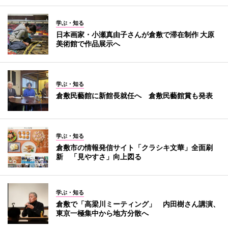
学ぶ・知る
日本画家・小瀬真由子さんが倉敷で滞在制作 大原
美術館で作品展示へ
学ぶ・知る
倉敷民藝館に新館長就任へ 倉敷民藝館賞も発表
学ぶ・知る
倉敷市の情報発信サイト「クラシキ文華」全面刷
新 「見やすさ」向上図る
学ぶ・知る
倉敷で「高梁川ミーティング」 内田樹さん講演、
東京一極集中から地方分散へ