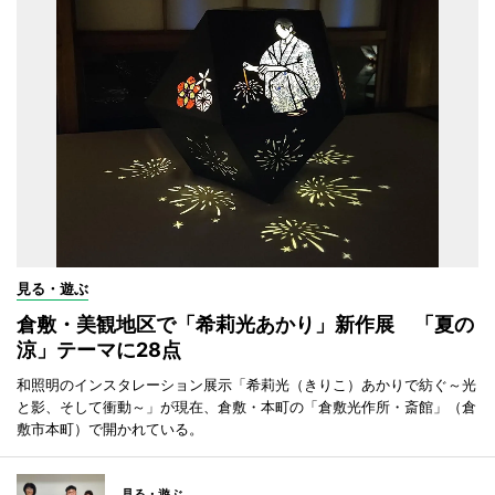
見る・遊ぶ
倉敷・美観地区で「希莉光あかり」新作展 「夏の
涼」テーマに28点
和照明のインスタレーション展示「希莉光（きりこ）あかりで紡ぐ～光
と影、そして衝動～」が現在、倉敷・本町の「倉敷光作所・斎館」（倉
敷市本町）で開かれている。
見る・遊ぶ