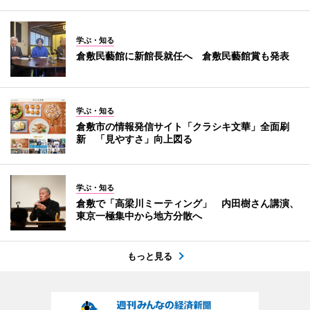
学ぶ・知る
倉敷民藝館に新館長就任へ 倉敷民藝館賞も発表
学ぶ・知る
倉敷市の情報発信サイト「クラシキ文華」全面刷
新 「見やすさ」向上図る
学ぶ・知る
倉敷で「高梁川ミーティング」 内田樹さん講演、
東京一極集中から地方分散へ
もっと見る