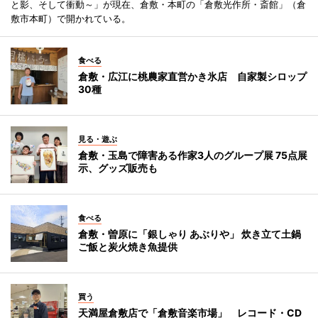
と影、そして衝動～」が現在、倉敷・本町の「倉敷光作所・斎館」（倉
敷市本町）で開かれている。
食べる
倉敷・広江に桃農家直営かき氷店 自家製シロップ
30種
見る・遊ぶ
倉敷・玉島で障害ある作家3人のグループ展 75点展
示、グッズ販売も
食べる
倉敷・曽原に「銀しゃり あぶりや」 炊き立て土鍋
ご飯と炭火焼き魚提供
買う
天満屋倉敷店で「倉敷音楽市場」 レコード・CD