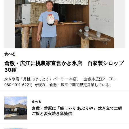
食べる
倉敷・広江に桃農家直営かき氷店 自家製シロップ
30種
かき氷店「月桃（げっとう）パーラー 本店」（倉敷市広江2、TEL
080-1911-6221）が現在、倉敷・広江で期間限定営業している。
食べる
倉敷・曽原に「銀しゃり あぶりや」 炊き立て土鍋
ご飯と炭火焼き魚提供