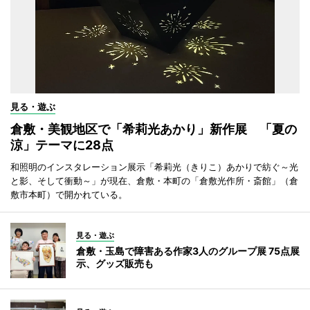
見る・遊ぶ
倉敷・美観地区で「希莉光あかり」新作展 「夏の
涼」テーマに28点
和照明のインスタレーション展示「希莉光（きりこ）あかりで紡ぐ～光
と影、そして衝動～」が現在、倉敷・本町の「倉敷光作所・斎館」（倉
敷市本町）で開かれている。
見る・遊ぶ
倉敷・玉島で障害ある作家3人のグループ展 75点展
示、グッズ販売も