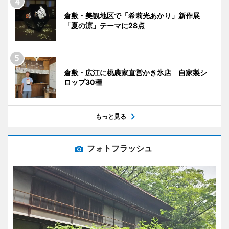
倉敷・美観地区で「希莉光あかり」新作展
「夏の涼」テーマに28点
倉敷・広江に桃農家直営かき氷店 自家製シ
ロップ30種
もっと見る
フォトフラッシュ