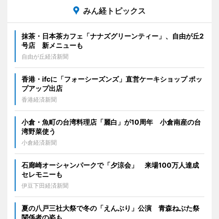
みん経トピックス
抹茶・日本茶カフェ「ナナズグリーンティー」、自由が丘2
号店 新メニューも
自由が丘経済新聞
香港・ifcに「フォーシーズンズ」直営ケーキショップ ポッ
プアップ出店
香港経済新聞
小倉・魚町の台湾料理店「麗白」が10周年 小倉南産の台
湾野菜使う
小倉経済新聞
石廊崎オーシャンパークで「夕涼会」 来場100万人達成
セレモニーも
伊豆下田経済新聞
夏の八戸三社大祭で冬の「えんぶり」公演 青森ねぶた祭
関係者の姿も