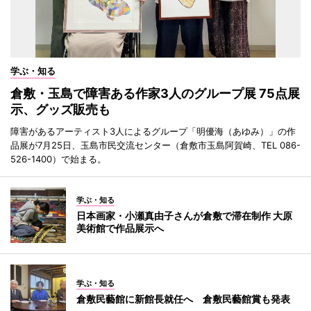
学ぶ・知る
倉敷・玉島で障害ある作家3人のグループ展 75点展
示、グッズ販売も
障害があるアーティスト3人によるグループ「明優海（あゆみ）」の作
品展が7月25日、玉島市民交流センター（倉敷市玉島阿賀崎、TEL 086-
526-1400）で始まる。
学ぶ・知る
日本画家・小瀬真由子さんが倉敷で滞在制作 大原
美術館で作品展示へ
学ぶ・知る
倉敷民藝館に新館長就任へ 倉敷民藝館賞も発表