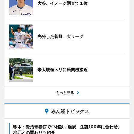
大谷、イメージ調査で１位
先発した菅野 大リーグ
米大統領ヘリに民間機接近
もっと見る
みん経トピックス
啄木・賢治青春館で中村誠回顧展 生誕100年に合わせ、
地元との関わりも紹介