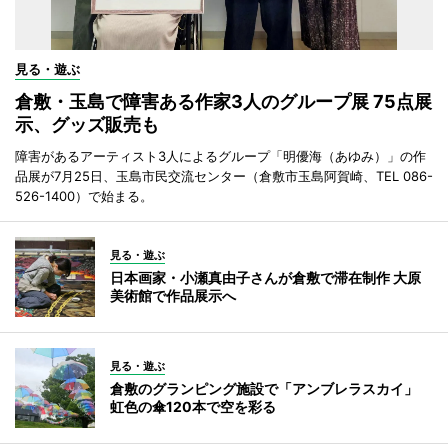
見る・遊ぶ
倉敷・玉島で障害ある作家3人のグループ展 75点展
示、グッズ販売も
障害があるアーティスト3人によるグループ「明優海（あゆみ）」の作
品展が7月25日、玉島市民交流センター（倉敷市玉島阿賀崎、TEL 086-
526-1400）で始まる。
見る・遊ぶ
日本画家・小瀬真由子さんが倉敷で滞在制作 大原
美術館で作品展示へ
見る・遊ぶ
倉敷のグランピング施設で「アンブレラスカイ」
虹色の傘120本で空を彩る