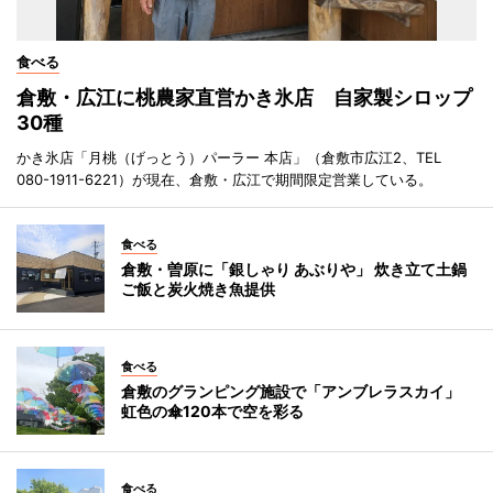
食べる
倉敷・広江に桃農家直営かき氷店 自家製シロップ
30種
かき氷店「月桃（げっとう）パーラー 本店」（倉敷市広江2、TEL
080-1911-6221）が現在、倉敷・広江で期間限定営業している。
食べる
倉敷・曽原に「銀しゃり あぶりや」 炊き立て土鍋
ご飯と炭火焼き魚提供
食べる
倉敷のグランピング施設で「アンブレラスカイ」
虹色の傘120本で空を彩る
食べる