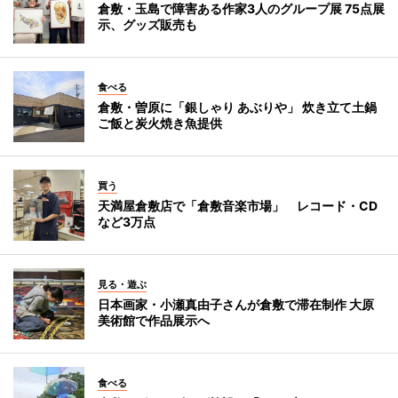
倉敷・玉島で障害ある作家3人のグループ展 75点展
示、グッズ販売も
食べる
倉敷・曽原に「銀しゃり あぶりや」 炊き立て土鍋
ご飯と炭火焼き魚提供
買う
天満屋倉敷店で「倉敷音楽市場」 レコード・CD
など3万点
見る・遊ぶ
日本画家・小瀬真由子さんが倉敷で滞在制作 大原
美術館で作品展示へ
食べる