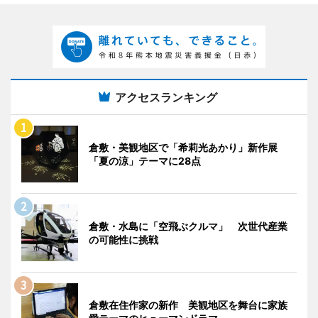
アクセスランキング
倉敷・美観地区で「希莉光あかり」新作展
「夏の涼」テーマに28点
倉敷・水島に「空飛ぶクルマ」 次世代産業
の可能性に挑戦
倉敷在住作家の新作 美観地区を舞台に家族