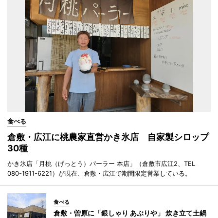
食べる
倉敷・広江に桃農家直営かき氷店 自家製シロップ
30種
かき氷店「月桃（げっとう）パーラー 本店」（倉敷市広江2、TEL
080-1911-6221）が現在、倉敷・広江で期間限定営業している。
食べる
倉敷・曽原に「銀しゃり あぶりや」 炊き立て土鍋