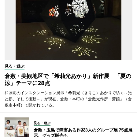
見る・遊ぶ
倉敷・美観地区で「希莉光あかり」新作展 「夏の
涼」テーマに28点
和照明のインスタレーション展示「希莉光（きりこ）あかりで紡ぐ～光
と影、そして衝動～」が現在、倉敷・本町の「倉敷光作所・斎館」（倉
敷市本町）で開かれている。
見る・遊ぶ
倉敷・玉島で障害ある作家3人のグループ展 75点展
示、グッズ販売も