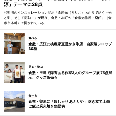
涼」テーマに28点
和照明のインスタレーション展示「希莉光（きりこ）あかりで紡ぐ～光
と影、そして衝動～」が現在、倉敷・本町の「倉敷光作所・斎館」（倉
敷市本町）で開かれている。
食べる
倉敷・広江に桃農家直営かき氷店 自家製シロップ
30種
見る・遊ぶ
倉敷・玉島で障害ある作家3人のグループ展 75点展
示、グッズ販売も
食べる
倉敷・曽原に「銀しゃり あぶりや」 炊き立て土鍋
ご飯と炭火焼き魚提供