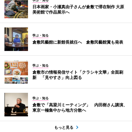
学ぶ・知る
日本画家・小瀬真由子さんが倉敷で滞在制作 大原
美術館で作品展示へ
学ぶ・知る
倉敷民藝館に新館長就任へ 倉敷民藝館賞も発表
学ぶ・知る
倉敷市の情報発信サイト「クラシキ文華」全面刷
新 「見やすさ」向上図る
学ぶ・知る
倉敷で「高梁川ミーティング」 内田樹さん講演、
東京一極集中から地方分散へ
もっと見る