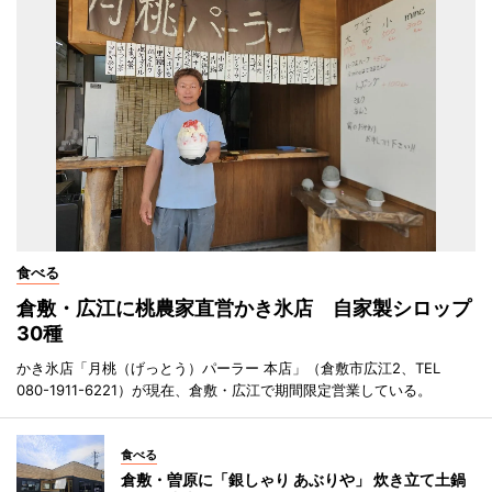
食べる
倉敷・広江に桃農家直営かき氷店 自家製シロップ
30種
かき氷店「月桃（げっとう）パーラー 本店」（倉敷市広江2、TEL
080-1911-6221）が現在、倉敷・広江で期間限定営業している。
食べる
倉敷・曽原に「銀しゃり あぶりや」 炊き立て土鍋