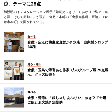
涼」テーマに28点
和照明のインスタレーション展示「希莉光（きりこ）あかりで紡ぐ～光
と影、そして衝動～」が現在、倉敷・本町の「倉敷光作所・斎館」（倉
敷市本町）で開かれている。
食べる
倉敷・広江に桃農家直営かき氷店 自家製シロップ
30種
見る・遊ぶ
倉敷・玉島で障害ある作家3人のグループ展 75点展
示、グッズ販売も
食べる
倉敷・曽原に「銀しゃり あぶりや」 炊き立て土鍋
ご飯と炭火焼き魚提供