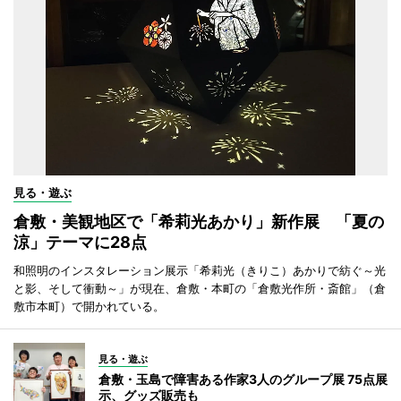
見る・遊ぶ
倉敷・美観地区で「希莉光あかり」新作展 「夏の
涼」テーマに28点
和照明のインスタレーション展示「希莉光（きりこ）あかりで紡ぐ～光
と影、そして衝動～」が現在、倉敷・本町の「倉敷光作所・斎館」（倉
敷市本町）で開かれている。
見る・遊ぶ
倉敷・玉島で障害ある作家3人のグループ展 75点展
示、グッズ販売も