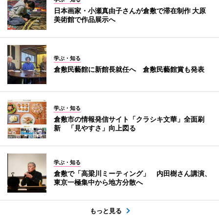
日本画家・小瀬真由子さんが倉敷で滞在制作 大原
美術館で作品展示へ
学ぶ・知る
倉敷民藝館に新館長就任へ 倉敷民藝館賞も発表
学ぶ・知る
倉敷市の情報発信サイト「クラシキ文華」全面刷
新 「見やすさ」向上図る
学ぶ・知る
倉敷で「高梁川ミーティング」 内田樹さん講演、
東京一極集中から地方分散へ
もっと見る