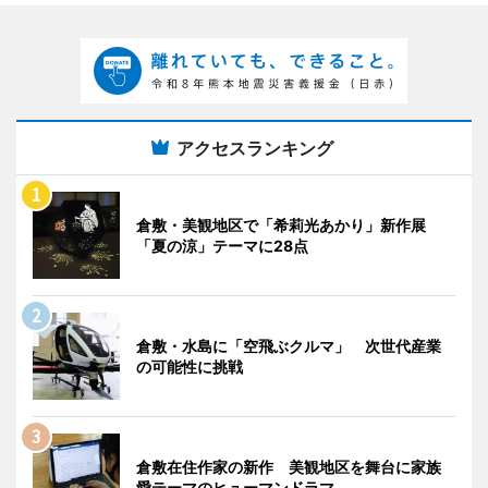
アクセスランキング
倉敷・美観地区で「希莉光あかり」新作展
「夏の涼」テーマに28点
倉敷・水島に「空飛ぶクルマ」 次世代産業
の可能性に挑戦
倉敷在住作家の新作 美観地区を舞台に家族
愛テーマのヒューマンドラマ