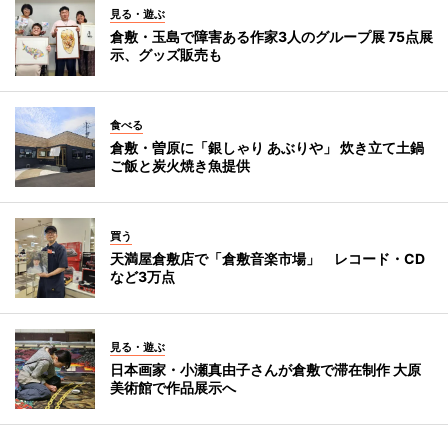
見る・遊ぶ
倉敷・玉島で障害ある作家3人のグループ展 75点展
示、グッズ販売も
食べる
倉敷・曽原に「銀しゃり あぶりや」 炊き立て土鍋
ご飯と炭火焼き魚提供
買う
天満屋倉敷店で「倉敷音楽市場」 レコード・CD
など3万点
見る・遊ぶ
日本画家・小瀬真由子さんが倉敷で滞在制作 大原
美術館で作品展示へ