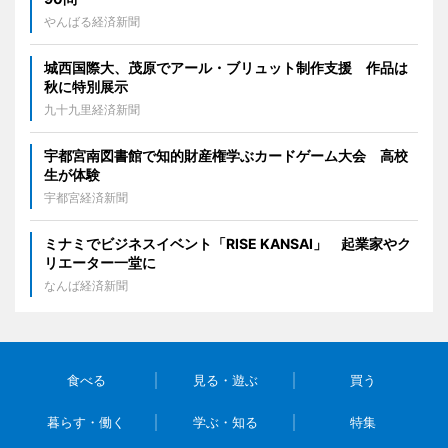
やんばる経済新聞
城西国際大、茂原でアール・ブリュット制作支援 作品は
秋に特別展示
九十九里経済新聞
宇都宮南図書館で知的財産権学ぶカードゲーム大会 高校
生が体験
宇都宮経済新聞
ミナミでビジネスイベント「RISE KANSAI」 起業家やク
リエーター一堂に
なんば経済新聞
食べる
見る・遊ぶ
買う
暮らす・働く
学ぶ・知る
特集