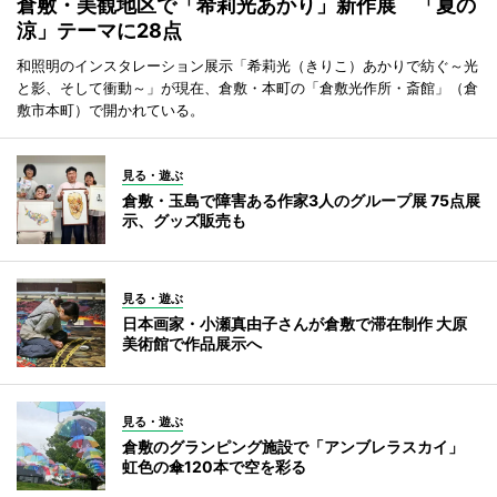
倉敷・美観地区で「希莉光あかり」新作展 「夏の
涼」テーマに28点
和照明のインスタレーション展示「希莉光（きりこ）あかりで紡ぐ～光
と影、そして衝動～」が現在、倉敷・本町の「倉敷光作所・斎館」（倉
敷市本町）で開かれている。
見る・遊ぶ
倉敷・玉島で障害ある作家3人のグループ展 75点展
示、グッズ販売も
見る・遊ぶ
日本画家・小瀬真由子さんが倉敷で滞在制作 大原
美術館で作品展示へ
見る・遊ぶ
倉敷のグランピング施設で「アンブレラスカイ」
虹色の傘120本で空を彩る