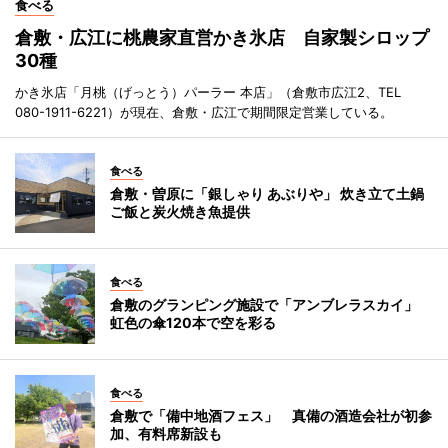
食べる
倉敷・広江に桃農家直営かき氷店 自家製シロップ
30種
かき氷店「月桃（げっとう）パーラー 本店」（倉敷市広江2、TEL
080-1911-6221）が現在、倉敷・広江で期間限定営業している。
食べる
倉敷・曽原に「銀しゃり あぶりや」 炊き立て土鍋
ご飯と炭火焼き魚提供
食べる
倉敷のグランピング施設で「アンブレラスカイ」
虹色の傘120本で空を彩る
食べる
倉敷で「備中地酒フェス」 真備の酒造会社が初参
加、有料席新設も