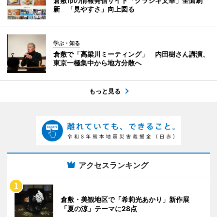
倉敷市の情報発信サイト「クラシキ文華」全面刷
新 「見やすさ」向上図る
学ぶ・知る
倉敷で「高梁川ミーティング」 内田樹さん講演、
東京一極集中から地方分散へ
もっと見る
アクセスランキング
倉敷・美観地区で「希莉光あかり」新作展
「夏の涼」テーマに28点