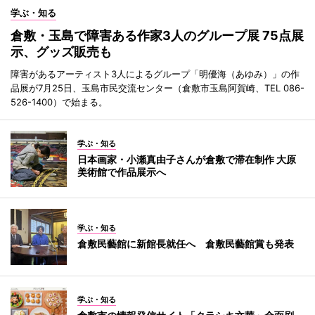
学ぶ・知る
倉敷・玉島で障害ある作家3人のグループ展 75点展
示、グッズ販売も
障害があるアーティスト3人によるグループ「明優海（あゆみ）」の作
品展が7月25日、玉島市民交流センター（倉敷市玉島阿賀崎、TEL 086-
526-1400）で始まる。
学ぶ・知る
日本画家・小瀬真由子さんが倉敷で滞在制作 大原
美術館で作品展示へ
学ぶ・知る
倉敷民藝館に新館長就任へ 倉敷民藝館賞も発表
学ぶ・知る