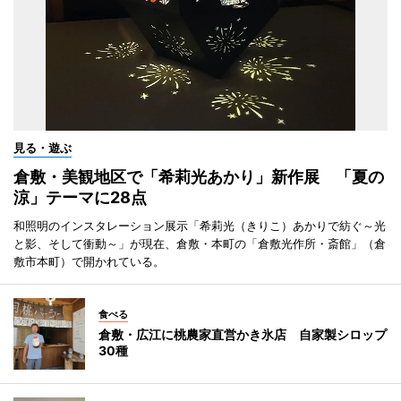
見る・遊ぶ
倉敷・美観地区で「希莉光あかり」新作展 「夏の
涼」テーマに28点
和照明のインスタレーション展示「希莉光（きりこ）あかりで紡ぐ～光
と影、そして衝動～」が現在、倉敷・本町の「倉敷光作所・斎館」（倉
敷市本町）で開かれている。
食べる
倉敷・広江に桃農家直営かき氷店 自家製シロップ
30種