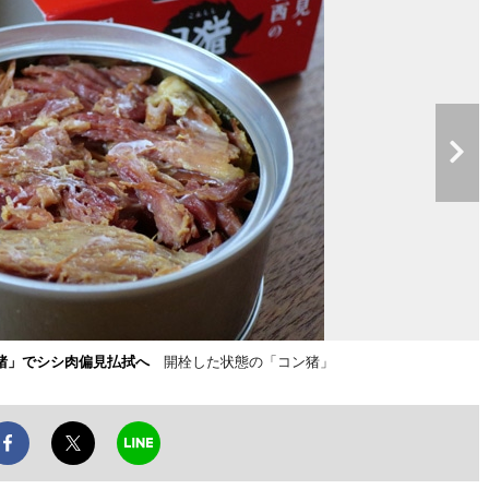
猪」でシシ肉偏見払拭へ
開栓した状態の「コン猪」