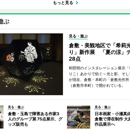
もっと見る
遊ぶ
見る・遊ぶ
倉敷・美観地区で「希莉
り」新作展 「夏の涼」
28点
和照明のインスタレーション展示「
りこ）あかりで紡ぐ～光と影、そし
が現在、倉敷・本町の「倉敷光作所
（倉敷市本町）で開かれている。
見る・遊ぶ
見る・遊ぶ
倉敷・玉島で障害ある作家3
日本画家・小瀬真
人のグループ展 75点展示、グ
倉敷で滞在制作 大
ッズ販売も
作品展示へ