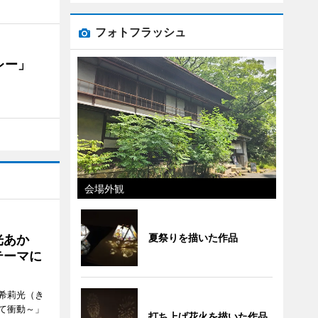
フォトフラッシュ
カレー」
会場外観
夏祭りを描いた作品
光あか
テーマに
希莉光（き
て衝動～」
打ち上げ花火を描いた作品