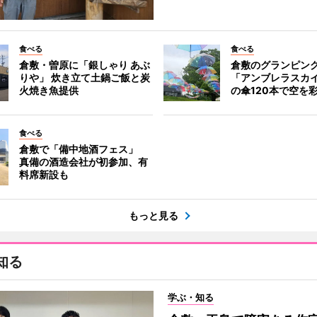
食べる
食べる
倉敷・曽原に「銀しゃり あぶ
倉敷のグランピン
りや」 炊き立て土鍋ご飯と炭
「アンブレラスカ
火焼き魚提供
の傘120本で空を
食べる
倉敷で「備中地酒フェス」
真備の酒造会社が初参加、有
料席新設も
もっと見る
知る
学ぶ・知る