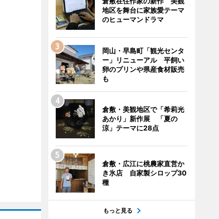
倉敷在住作家の新作 美観
地区を舞台に家族愛テーマ
のヒューマンドラマ
岡山・早島町「観光センタ
ー」リニューアル 平飼い
卵のプリンや県産食材販売
も
倉敷・美観地区で「希莉光
あかり」新作展 「夏の
涼」テーマに28点
倉敷・広江に桃農家直営か
き氷店 自家製シロップ30
種
もっと見る