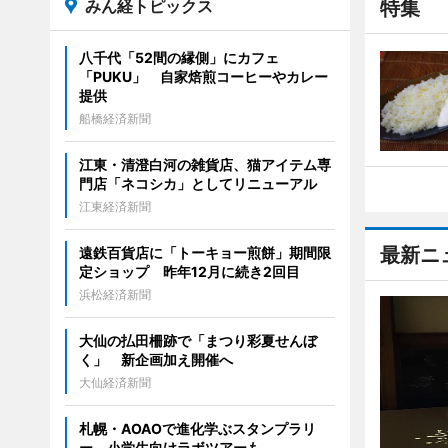
みん経トピックス
特集
八千代「52間の縁側」にカフェ
「PUKU」 自家焙煎コーヒーやカレー
提供
船橋経済新聞
江東・清澄白河の雑貨店、猫アイテム専
門店「ネコシカ」としてリニューアル
江東経済新聞
最新ニ
遠鉄百貨店に「トーキョー煎餅」期間限
定ショップ 昨年12月に続き2回目
浜松経済新聞
大仙の払田柵跡で「まつり彩夏せんぼ
く」 新企画加え開催へ
大仙経済新聞
札幌・AOAOで進化学ぶスタンプラリ
ー 小学生向けラボツアーも