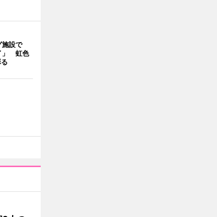
グ施設で
イ」 虹色
彩る