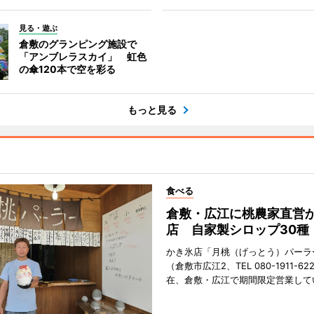
見る・遊ぶ
倉敷のグランピング施設で
「アンブレラスカイ」 虹色
の傘120本で空を彩る
もっと見る
食べる
倉敷・広江に桃農家直営
店 自家製シロップ30種
かき氷店「月桃（げっとう）パーラ
（倉敷市広江2、TEL 080-1911-62
在、倉敷・広江で期間限定営業して