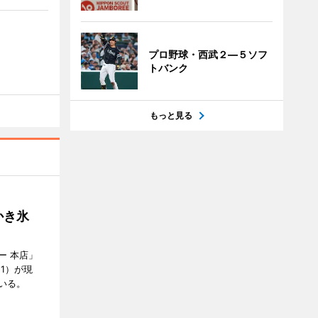
プロ野球・西武２―５ソフ
トバンク
もっと見る
かき氷
ー 本店」
21）が現
いる。