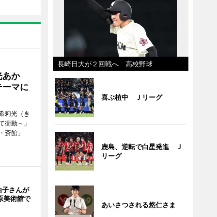
長崎日大が２回戦へ 高校野球
光あか
テーマに
喜ぶ植中 Ｊリーグ
希莉光（き
て衝動～」
・斎館」
鹿島、逆転で白星発進 Ｊ
リーグ
由子さんが
原美術館で
あいさつされる悠仁さま