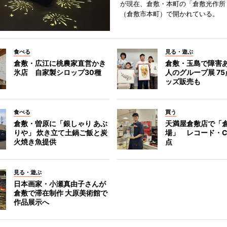
が現在、倉敷・本町の「倉敷光作所
（倉敷市本町）で開かれている。
食べる
見る・遊ぶ
倉敷・広江に桃農家直営かき
倉敷・玉島で障害
氷店 自家製シロップ30種
人のグループ展 7
ッズ販売も
食べる
買う
倉敷・曽原に「銀しゃり あぶ
天満屋倉敷店で「
りや」 炊き立て土鍋ご飯と炭
場」 レコード・C
火焼き魚提供
点
見る・遊ぶ
日本画家・小瀬真由子さんが
倉敷で滞在制作 大原美術館で
作品展示へ