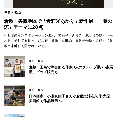
見る・遊ぶ
倉敷・美観地区で「希莉光あかり」新作展 「夏の
涼」テーマに28点
和照明のインスタレーション展示「希莉光（きりこ）あかりで紡ぐ～光
と影、そして衝動～」が現在、倉敷・本町の「倉敷光作所・斎館」（倉
敷市本町）で開かれている。
見る・遊ぶ
倉敷・玉島で障害ある作家3人のグループ展 75点展
示、グッズ販売も
見る・遊ぶ
日本画家・小瀬真由子さんが倉敷で滞在制作 大原
美術館で作品展示へ