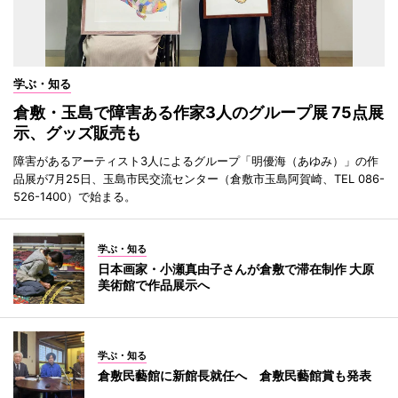
学ぶ・知る
倉敷・玉島で障害ある作家3人のグループ展 75点展
示、グッズ販売も
障害があるアーティスト3人によるグループ「明優海（あゆみ）」の作
品展が7月25日、玉島市民交流センター（倉敷市玉島阿賀崎、TEL 086-
526-1400）で始まる。
学ぶ・知る
日本画家・小瀬真由子さんが倉敷で滞在制作 大原
美術館で作品展示へ
学ぶ・知る
倉敷民藝館に新館長就任へ 倉敷民藝館賞も発表