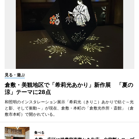
見る・遊ぶ
倉敷・美観地区で「希莉光あかり」新作展 「夏の
涼」テーマに28点
和照明のインスタレーション展示「希莉光（きりこ）あかりで紡ぐ～光
と影、そして衝動～」が現在、倉敷・本町の「倉敷光作所・斎館」（倉
敷市本町）で開かれている。
食べる