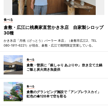
食べる
倉敷・広江に桃農家直営かき氷店 自家製シロップ
30種
かき氷店「月桃（げっとう）パーラー 本店」（倉敷市広江2、TEL
080-1911-6221）が現在、倉敷・広江で期間限定営業している。
食べる
倉敷・曽原に「銀しゃり あぶりや」 炊き立て土鍋
ご飯と炭火焼き魚提供
食べる
倉敷のグランピング施設で「アンブレラスカイ」
虹色の傘120本で空を彩る