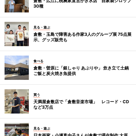
倉敷・広江に桃農家直営かき氷店 自家製シロップ
30種
見る・遊ぶ
倉敷・玉島で障害ある作家3人のグループ展 75点展
示、グッズ販売も
食べる
倉敷・曽原に「銀しゃり あぶりや」 炊き立て土鍋
ご飯と炭火焼き魚提供
買う
天満屋倉敷店で「倉敷音楽市場」 レコード・CD
など3万点
見る・遊ぶ
日本画家・小瀬真由子さんが倉敷で滞在制作 大原