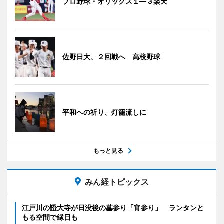
プロ野球・オリックス１―３楽天
佐野日大、２回戦へ 高校野球
平和への祈り、灯籠流しに
もっと見る
みん経トピックス
江戸川の證大寺が日没後の墓参り「宵参り」 ランタンと
もる空間で縁日も