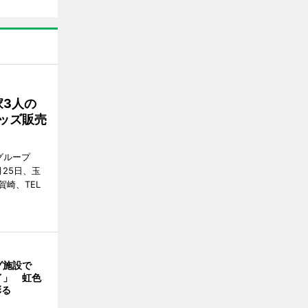
3人の
グッズ販売
グループ
25日、玉
崎、TEL
グ施設で
イ」 虹色
彩る