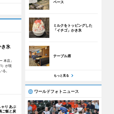
ペース
ミルクをトッピングした
「イチゴ」かき氷
かき氷
テーブル席
ー 本店」
21）が現
いる。
もっと見る
ワールドフォトニュース
ゃり あぶ
鍋ご飯と炭