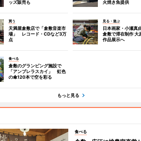
ッズ販売も
火焼き魚提供
買う
見る・遊ぶ
天満屋倉敷店で「倉敷音楽市
日本画家・小瀬真
場」 レコード・CDなど3万
倉敷で滞在制作 大
点
作品展示へ
食べる
倉敷のグランピング施設で
「アンブレラスカイ」 虹色
の傘120本で空を彩る
もっと見る
食べる