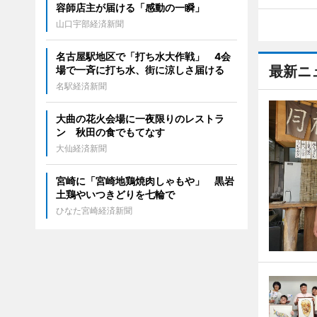
容師店主が届ける「感動の一瞬」
山口宇部経済新聞
名古屋駅地区で「打ち水大作戦」 4会
最新ニ
場で一斉に打ち水、街に涼しさ届ける
名駅経済新聞
大曲の花火会場に一夜限りのレストラ
ン 秋田の食でもてなす
大仙経済新聞
宮崎に「宮崎地鶏焼肉しゃもや」 黒岩
土鶏やいつきどりを七輪で
ひなた宮崎経済新聞