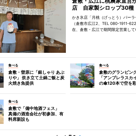
倉敷・広江に桃農家直営
店 自家製シロップ30種
かき氷店「月桃（げっとう）パーラ
（倉敷市広江2、TEL 080-1911-62
在、倉敷・広江で期間限定営業して
食べる
食べる
倉敷・曽原に「銀しゃり あぶ
倉敷のグランピン
りや」 炊き立て土鍋ご飯と炭
「アンブレラスカ
火焼き魚提供
の傘120本で空を
食べる
倉敷で「備中地酒フェス」
真備の酒造会社が初参加、有
料席新設も