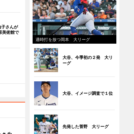
由子さんが
原美術館で
適時打を放つ岡本 大リーグ
大谷、今季初の２発 大リ
ーグ
大谷、イメージ調査で１位
先発した菅野 大リーグ