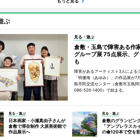
もっと見る
遊ぶ
見る・遊ぶ
倉敷・玉島で障害ある作家
グループ展 75点展示、
も
障害があるアーティスト3人による
「明優海（あゆみ）」の作品展が7月
島市民交流センター（倉敷市玉島阿賀
086-526-1400）で始まる。
見る・遊ぶ
見る・遊ぶ
日本画家・小瀬真由子さんが
倉敷のグランピン
倉敷で滞在制作 大原美術館で
「アンブレラスカ
作品展示へ
の傘120本で空を