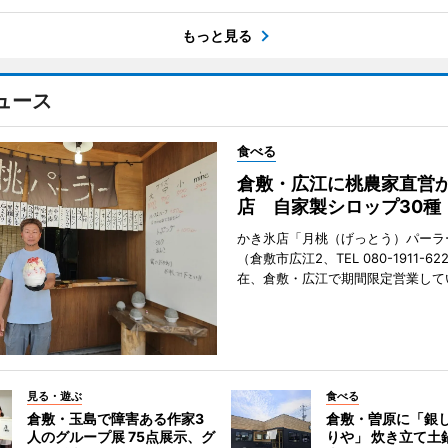
もっと見る
ュース
食べる
倉敷・広江に桃農家直営
店 自家製シロップ30種
かき氷店「月桃（げっとう）パーラ
（倉敷市広江2、TEL 080-1911-62
在、倉敷・広江で期間限定営業して
見る・遊ぶ
食べる
倉敷・玉島で障害ある作家3
倉敷・曽原に「銀し
人のグループ展 75点展示、グ
りや」 炊き立て土