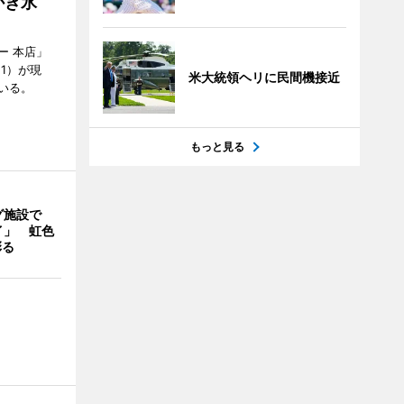
かき氷
ー 本店」
21）が現
米大統領ヘリに民間機接近
いる。
もっと見る
グ施設で
イ」 虹色
彩る