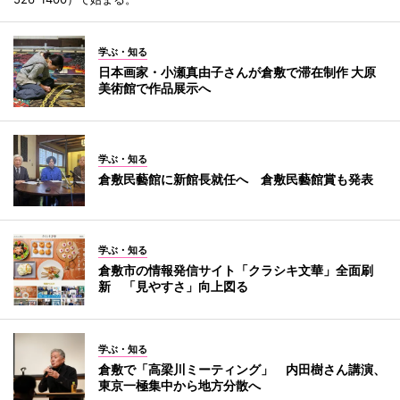
学ぶ・知る
日本画家・小瀬真由子さんが倉敷で滞在制作 大原
美術館で作品展示へ
学ぶ・知る
倉敷民藝館に新館長就任へ 倉敷民藝館賞も発表
学ぶ・知る
倉敷市の情報発信サイト「クラシキ文華」全面刷
新 「見やすさ」向上図る
学ぶ・知る
倉敷で「高梁川ミーティング」 内田樹さん講演、
東京一極集中から地方分散へ