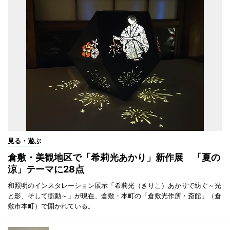
見る・遊ぶ
倉敷・美観地区で「希莉光あかり」新作展 「夏の
涼」テーマに28点
和照明のインスタレーション展示「希莉光（きりこ）あかりで紡ぐ～光
と影、そして衝動～」が現在、倉敷・本町の「倉敷光作所・斎館」（倉
敷市本町）で開かれている。