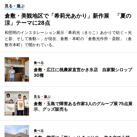
見る・遊ぶ
倉敷・美観地区で「希莉光あかり」新作展 「夏の
涼」テーマに28点
和照明のインスタレーション展示「希莉光（きりこ）あかりで紡ぐ～光
と影、そして衝動～」が現在、倉敷・本町の「倉敷光作所・斎館」（倉
敷市本町）で開かれている。
食べる
倉敷・広江に桃農家直営かき氷店 自家製シロップ
30種
見る・遊ぶ
倉敷・玉島で障害ある作家3人のグループ展 75点展
示、グッズ販売も
食べる