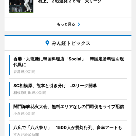
村上、２戦連発２６号 大リーグ
もっと見る
みん経トピックス
香港・九龍塘に韓国料理店「Social」 韓国定番料理を現
代風に
香港経済新聞
SC相模原、熊本と引き分け J3リーグ開幕
相模原町田経済新聞
関門海峡花火大会、無料エリアなしの門司側をライブ配信
小倉経済新聞
八広で「八八祭り」 1500人が提灯行列、多幸アートも
すみだ経済新聞