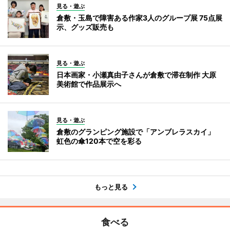
見る・遊ぶ
倉敷・玉島で障害ある作家3人のグループ展 75点展
示、グッズ販売も
見る・遊ぶ
日本画家・小瀬真由子さんが倉敷で滞在制作 大原
美術館で作品展示へ
見る・遊ぶ
倉敷のグランピング施設で「アンブレラスカイ」
虹色の傘120本で空を彩る
もっと見る
食べる