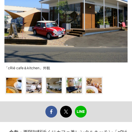
「cRié cafe＆kitchen」外観
倉敷・西阿知駅近くにカフェ兼レンタルキッチン「cRié