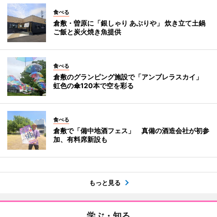
食べる
倉敷・曽原に「銀しゃり あぶりや」 炊き立て土鍋
ご飯と炭火焼き魚提供
食べる
倉敷のグランピング施設で「アンブレラスカイ」
虹色の傘120本で空を彩る
食べる
倉敷で「備中地酒フェス」 真備の酒造会社が初参
加、有料席新設も
もっと見る
学ぶ・知る