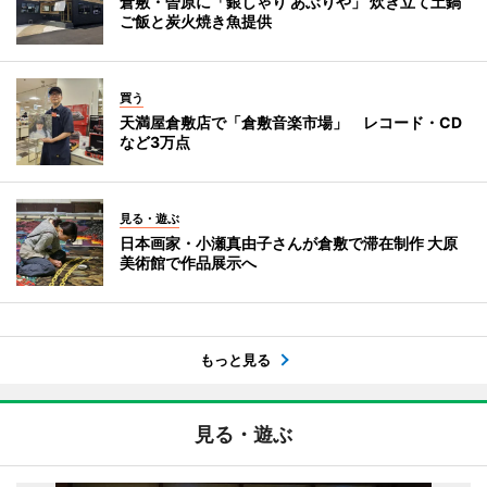
倉敷・曽原に「銀しゃり あぶりや」 炊き立て土鍋
ご飯と炭火焼き魚提供
買う
天満屋倉敷店で「倉敷音楽市場」 レコード・CD
など3万点
見る・遊ぶ
日本画家・小瀬真由子さんが倉敷で滞在制作 大原
美術館で作品展示へ
もっと見る
見る・遊ぶ