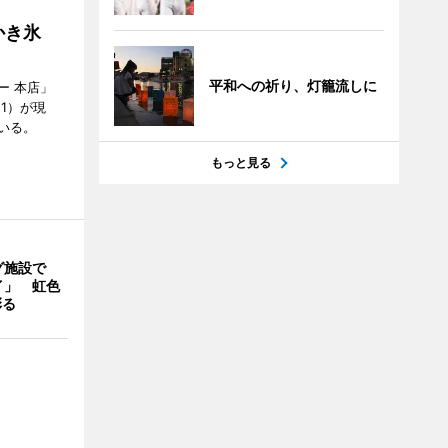
かき氷
平和への祈り、灯籠流しに
ー 本店」
21）が現
いる。
もっと見る
グ施設で
イ」 虹色
彩る