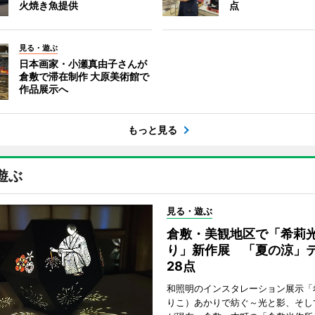
火焼き魚提供
点
見る・遊ぶ
日本画家・小瀬真由子さんが
倉敷で滞在制作 大原美術館で
作品展示へ
もっと見る
遊ぶ
見る・遊ぶ
倉敷・美観地区で「希莉
り」新作展 「夏の涼」
28点
和照明のインスタレーション展示「
りこ）あかりで紡ぐ～光と影、そし