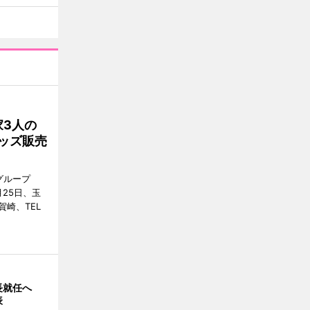
3人の
グッズ販売
グループ
25日、玉
崎、TEL
長就任へ
表