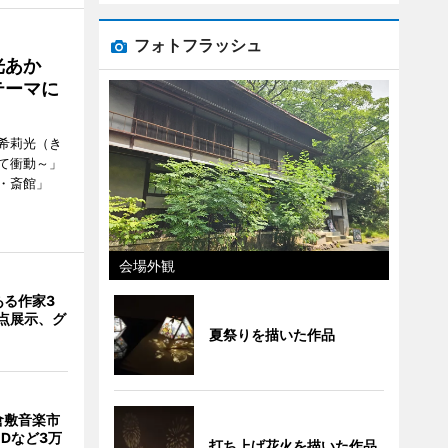
フォトフラッシュ
光あか
テーマに
希莉光（き
て衝動～」
・斎館」
会場外観
ある作家3
5点展示、グ
夏祭りを描いた作品
倉敷音楽市
Dなど3万
打ち上げ花火を描いた作品