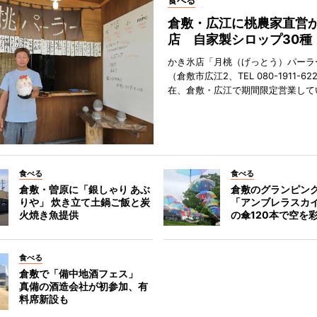
食べる
倉敷・広江に桃農家直営
店 自家製シロップ30種
かき氷店「月桃（げっとう）パーラ
（倉敷市広江2、TEL 080-1911-62
在、倉敷・広江で期間限定営業して
食べる
食べる
倉敷・曽原に「銀しゃり あぶ
倉敷のグランピン
りや」 炊き立て土鍋ご飯と炭
「アンブレラスカ
火焼き魚提供
の傘120本で空を
食べる
倉敷で「備中地酒フェス」
真備の酒造会社が初参加、有
料席新設も