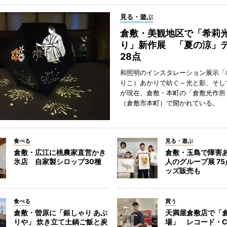
見る・遊ぶ
倉敷・美観地区で「希莉
り」新作展 「夏の涼」
28点
和照明のインスタレーション展示「
りこ）あかりで紡ぐ～光と影、そし
が現在、倉敷・本町の「倉敷光作所
（倉敷市本町）で開かれている。
食べる
見る・遊ぶ
倉敷・広江に桃農家直営かき
倉敷・玉島で障害
氷店 自家製シロップ30種
人のグループ展 7
ッズ販売も
食べる
買う
倉敷・曽原に「銀しゃり あぶ
天満屋倉敷店で「
りや」 炊き立て土鍋ご飯と炭
場」 レコード・C