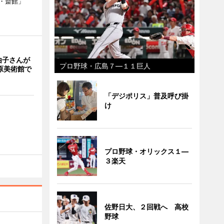
・斎館」
由子さんが
プロ野球・広島７―１１巨人
原美術館で
「デジポリス」普及呼び掛
け
プロ野球・オリックス１―
３楽天
佐野日大、２回戦へ 高校
野球