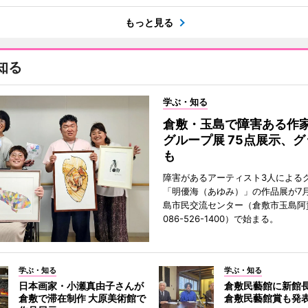
もっと見る
知る
学ぶ・知る
倉敷・玉島で障害ある作家
グループ展 75点展示、
も
障害があるアーティスト3人による
「明優海（あゆみ）」の作品展が7月
島市民交流センター（倉敷市玉島阿賀
086-526-1400）で始まる。
学ぶ・知る
学ぶ・知る
日本画家・小瀬真由子さんが
倉敷民藝館に新館
倉敷で滞在制作 大原美術館で
倉敷民藝館賞も発