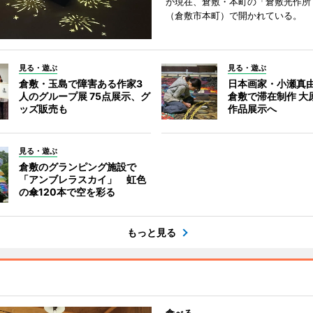
が現在、倉敷・本町の「倉敷光作所
（倉敷市本町）で開かれている。
見る・遊ぶ
見る・遊ぶ
倉敷・玉島で障害ある作家3
日本画家・小瀬真
人のグループ展 75点展示、グ
倉敷で滞在制作 大
ッズ販売も
作品展示へ
見る・遊ぶ
倉敷のグランピング施設で
「アンブレラスカイ」 虹色
の傘120本で空を彩る
もっと見る