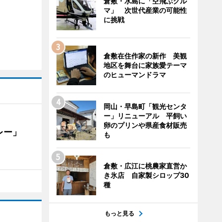
倉敷・水島に「空飛ぶクル
マ」 次世代産業の可能性
に挑戦
倉敷在住作家の新作 美観
地区を舞台に家族愛テーマ
のヒューマンドラマ
岡山・早島町「観光センタ
ー」リニューアル 平飼い
卵のプリンや県産食材販売
カレー」
も
倉敷・広江に桃農家直営か
き氷店 自家製シロップ30
種
もっと見る