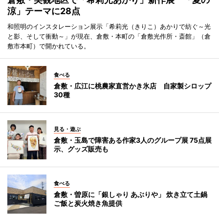
涼」テーマに28点
和照明のインスタレーション展示「希莉光（きりこ）あかりで紡ぐ～光
と影、そして衝動～」が現在、倉敷・本町の「倉敷光作所・斎館」（倉
敷市本町）で開かれている。
食べる
倉敷・広江に桃農家直営かき氷店 自家製シロップ
30種
見る・遊ぶ
倉敷・玉島で障害ある作家3人のグループ展 75点展
示、グッズ販売も
食べる
倉敷・曽原に「銀しゃり あぶりや」 炊き立て土鍋
ご飯と炭火焼き魚提供