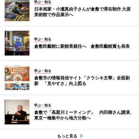
学ぶ・知る
日本画家・小瀬真由子さんが倉敷で滞在制作 大原
美術館で作品展示へ
学ぶ・知る
倉敷民藝館に新館長就任へ 倉敷民藝館賞も発表
学ぶ・知る
倉敷市の情報発信サイト「クラシキ文華」全面刷
新 「見やすさ」向上図る
学ぶ・知る
倉敷で「高梁川ミーティング」 内田樹さん講演、
東京一極集中から地方分散へ
もっと見る