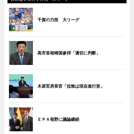
千賀の力投 大リーグ
高市首相靖国参拝「適切に判断」
木原官房長官「拉致は現在進行形」
ＥＰＡ視野に議論継続