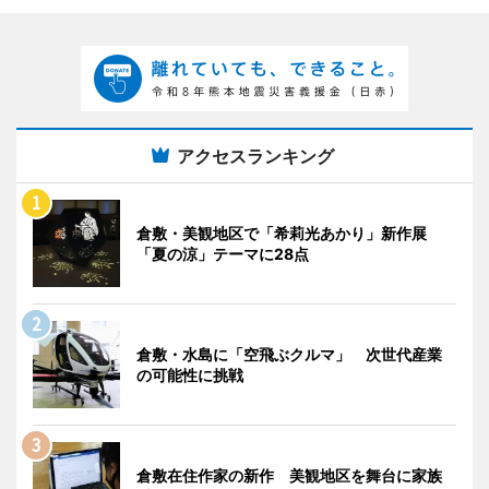
アクセスランキング
倉敷・美観地区で「希莉光あかり」新作展
「夏の涼」テーマに28点
倉敷・水島に「空飛ぶクルマ」 次世代産業
の可能性に挑戦
倉敷在住作家の新作 美観地区を舞台に家族