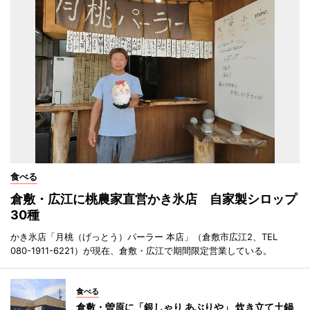
食べる
倉敷・広江に桃農家直営かき氷店 自家製シロップ
30種
かき氷店「月桃（げっとう）パーラー 本店」（倉敷市広江2、TEL
080-1911-6221）が現在、倉敷・広江で期間限定営業している。
食べる
倉敷・曽原に「銀しゃり あぶりや」 炊き立て土鍋