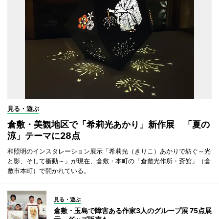
見る・遊ぶ
倉敷・美観地区で「希莉光あかり」新作展 「夏の
涼」テーマに28点
和照明のインスタレーション展示「希莉光（きりこ）あかりで紡ぐ～光
と影、そして衝動～」が現在、倉敷・本町の「倉敷光作所・斎館」（倉
敷市本町）で開かれている。
見る・遊ぶ
倉敷・玉島で障害ある作家3人のグループ展 75点展