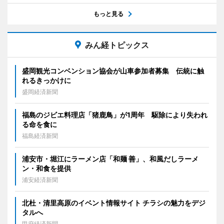
もっと見る
みん経トピックス
盛岡観光コンベンション協会が山車参加者募集 伝統に触
れるきっかけに
盛岡経済新聞
福島のジビエ料理店「猪鹿鳥」が1周年 駆除により失われ
る命を食に
福島経済新聞
浦安市・堀江にラーメン店「和麺 善」、和風だしラーメ
ン・和食を提供
浦安経済新聞
北杜・清里高原のイベント情報サイト チラシの魅力をデジ
タルへ
甲府経済新聞