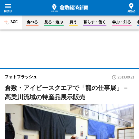
34°C
食べる
見る・遊ぶ
買う
暮らす・働く
学ぶ・知る
フォトフラッシュ
2013.09.21
倉敷・アイビースクエアで「龍の仕事展」－
高梁川流域の特産品展示販売