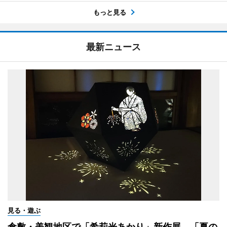
もっと見る
最新ニュース
見る・遊ぶ
倉敷・美観地区で「希莉光あかり」新作展 「夏の