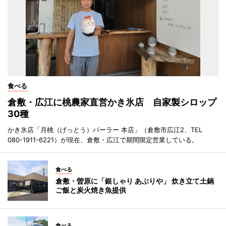
食べる
倉敷・広江に桃農家直営かき氷店 自家製シロップ
30種
かき氷店「月桃（げっとう）パーラー 本店」（倉敷市広江2、TEL
080-1911-6221）が現在、倉敷・広江で期間限定営業している。
食べる
倉敷・曽原に「銀しゃり あぶりや」 炊き立て土鍋
ご飯と炭火焼き魚提供
食べる