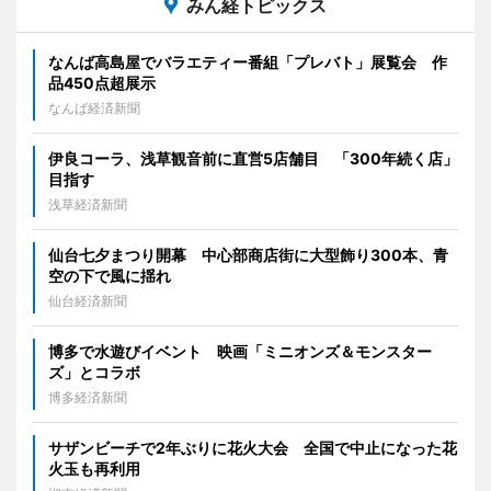
みん経トピックス
なんば高島屋でバラエティー番組「プレバト」展覧会 作
品450点超展示
なんば経済新聞
伊良コーラ、浅草観音前に直営5店舗目 「300年続く店」
目指す
浅草経済新聞
仙台七夕まつり開幕 中心部商店街に大型飾り300本、青
空の下で風に揺れ
仙台経済新聞
博多で水遊びイベント 映画「ミニオンズ＆モンスター
ズ」とコラボ
博多経済新聞
サザンビーチで2年ぶりに花火大会 全国で中止になった花
火玉も再利用