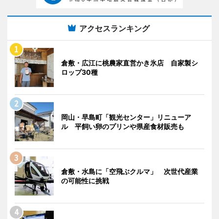
アクセスランキング
倉敷・広江に桃農家直営かき氷店 自家製シ
ロップ30種
岡山・早島町「観光センター」リニューア
ル 平飼い卵のプリンや県産食材販売も
倉敷・水島に「空飛ぶクルマ」 次世代産業
の可能性に挑戦