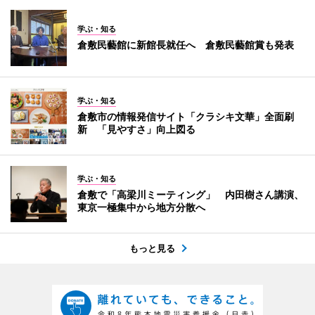
学ぶ・知る
倉敷民藝館に新館長就任へ 倉敷民藝館賞も発表
学ぶ・知る
倉敷市の情報発信サイト「クラシキ文華」全面刷
新 「見やすさ」向上図る
学ぶ・知る
倉敷で「高梁川ミーティング」 内田樹さん講演、
東京一極集中から地方分散へ
もっと見る