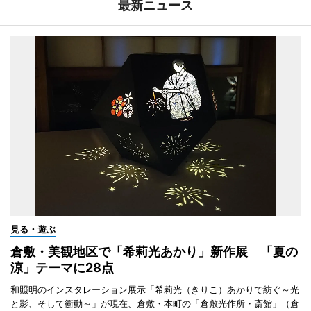
最新ニュース
見る・遊ぶ
倉敷・美観地区で「希莉光あかり」新作展 「夏の
涼」テーマに28点
和照明のインスタレーション展示「希莉光（きりこ）あかりで紡ぐ～光
と影、そして衝動～」が現在、倉敷・本町の「倉敷光作所・斎館」（倉