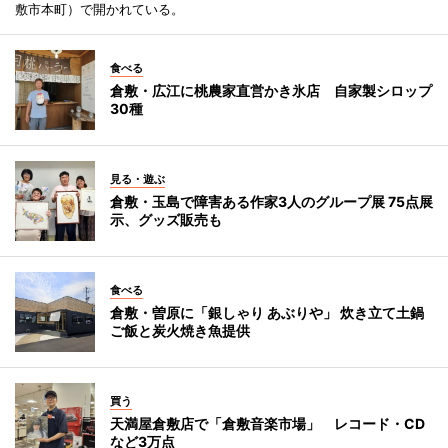
敷市本町）で開かれている。
食べる
倉敷・広江に桃農家直営かき氷店 自家製シロップ
30種
見る・遊ぶ
倉敷・玉島で障害ある作家3人のグループ展 75点展
示、グッズ販売も
食べる
倉敷・曽原に「銀しゃり あぶりや」 炊き立て土鍋
ご飯と炭火焼き魚提供
買う
天満屋倉敷店で「倉敷音楽市場」 レコード・CD
など3万点