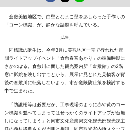
倉敷美観地区で、白壁となまこ壁をあしらった手作りの
「コーン標識」が、静かな話題を呼んでいる。
［広告］
同標識の誕生は、今年3月に美観地区一帯で行われた夜
間ライトアップイベント「倉敷春宵あかり」の準備時期に
さかのぼる。倉敷川に面した観光案内所「倉敷館」の2階
窓に影絵を映し出すことから、展示に見とれた見物客が背
後の倉敷川に転落しないよう、市が危険防止策を検討する
中で生まれた。
「防護柵等は必要だが、工事現場のように赤や黄のコー
ン標識を並べてしまってはせっかくのライトアップが台無
しになってしまう」と同市文化産業局文化観光部観光課主
任の西村将典さんが周囲と相談。同市観光案内所スタッフ