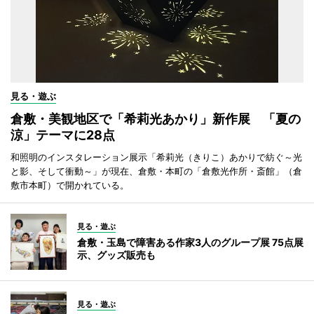
見る・遊ぶ
倉敷・美観地区で「希莉光あかり」新作展 「夏の
涼」テーマに28点
和照明のインスタレーション展示「希莉光（きりこ）あかりで紡ぐ～光
と影、そして衝動～」が現在、倉敷・本町の「倉敷光作所・斎館」（倉
敷市本町）で開かれている。
見る・遊ぶ
倉敷・玉島で障害ある作家3人のグループ展 75点展
示、グッズ販売も
見る・遊ぶ