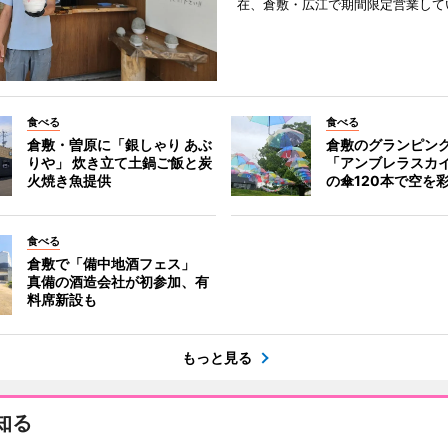
在、倉敷・広江で期間限定営業して
食べる
食べる
倉敷・曽原に「銀しゃり あぶ
倉敷のグランピン
りや」 炊き立て土鍋ご飯と炭
「アンブレラスカ
火焼き魚提供
の傘120本で空を
食べる
倉敷で「備中地酒フェス」
真備の酒造会社が初参加、有
料席新設も
もっと見る
知る