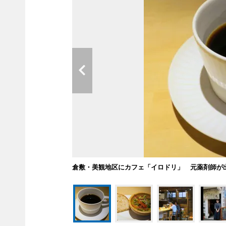
倉敷・美観地区にカフェ「イロドリ」 元薬剤師が