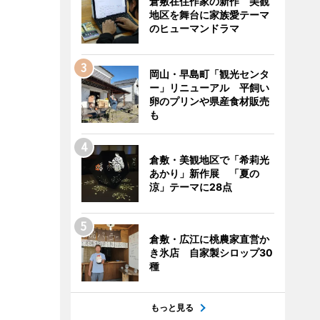
倉敷在住作家の新作 美観
地区を舞台に家族愛テーマ
のヒューマンドラマ
岡山・早島町「観光センタ
ー」リニューアル 平飼い
卵のプリンや県産食材販売
も
倉敷・美観地区で「希莉光
あかり」新作展 「夏の
涼」テーマに28点
倉敷・広江に桃農家直営か
き氷店 自家製シロップ30
種
もっと見る