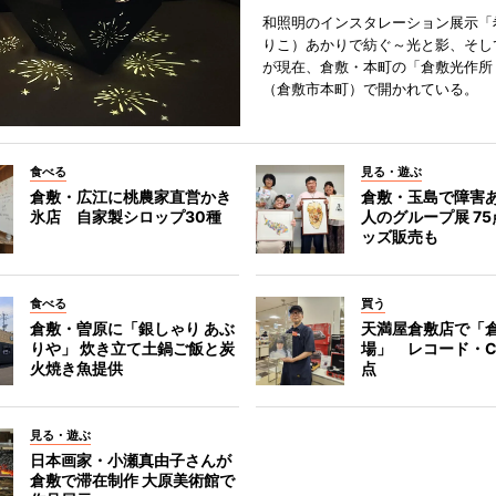
和照明のインスタレーション展示「
りこ）あかりで紡ぐ～光と影、そし
が現在、倉敷・本町の「倉敷光作所
（倉敷市本町）で開かれている。
食べる
見る・遊ぶ
倉敷・広江に桃農家直営かき
倉敷・玉島で障害
氷店 自家製シロップ30種
人のグループ展 7
ッズ販売も
食べる
買う
倉敷・曽原に「銀しゃり あぶ
天満屋倉敷店で「
りや」 炊き立て土鍋ご飯と炭
場」 レコード・C
火焼き魚提供
点
見る・遊ぶ
日本画家・小瀬真由子さんが
倉敷で滞在制作 大原美術館で