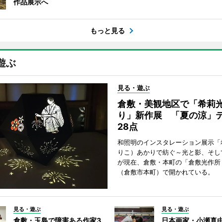
作品展示へ
もっと見る
遊ぶ
見る・遊ぶ
倉敷・美観地区で「希莉
り」新作展 「夏の涼」
28点
和照明のインスタレーション展示「
りこ）あかりで紡ぐ～光と影、そし
が現在、倉敷・本町の「倉敷光作所
（倉敷市本町）で開かれている。
見る・遊ぶ
見る・遊ぶ
倉敷・玉島で障害ある作家3
日本画家・小瀬真