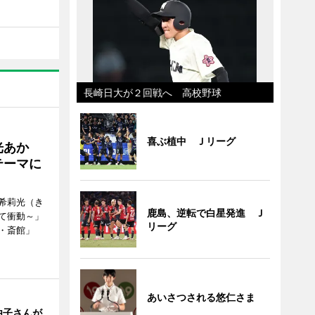
長崎日大が２回戦へ 高校野球
喜ぶ植中 Ｊリーグ
光あか
テーマに
希莉光（き
鹿島、逆転で白星発進 Ｊ
て衝動～」
リーグ
・斎館」
あいさつされる悠仁さま
由子さんが