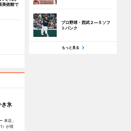
原美術館で
プロ野球・西武２―５ソフ
トバンク
もっと見る
かき氷
ー 本店」
21）が現