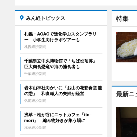
みん経トピックス
特集
札幌・AOAOで進化学ぶスタンプラリ
ー 小学生向けラボツアーも
札幌経済新聞
千葉県立中央博物館で「ちば恐竜博」
巨大肉食恐竜や海の捕食者も
千葉経済新聞
岩木山神社向かいに「お山の花彩食堂 龍
最新ニ
の憩」 和食職人の夫婦が経営
弘前経済新聞
浅草・松が谷にニットカフェ「ito-
mori」 編み物好きが集う場に
浅草経済新聞