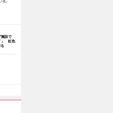
いる。
グ施設で
イ」 虹色
彩る