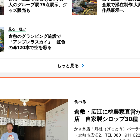
人のグループ展 75点展示、グ
倉敷で滞在制作 大
ッズ販売も
作品展示へ
見る・遊ぶ
倉敷のグランピング施設で
「アンブレラスカイ」 虹色
の傘120本で空を彩る
もっと見る
食べる
倉敷・広江に桃農家直営
店 自家製シロップ30種
かき氷店「月桃（げっとう）パーラ
（倉敷市広江2、TEL 080-1911-62