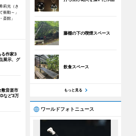
希莉光（き
て衝動～」
・斎館」
藤棚の下の喫煙スペース
ある作家3
5点展示、グ
飲食スペース
倉敷音楽市
もっと見る
Dなど3万
ワールドフォトニュース