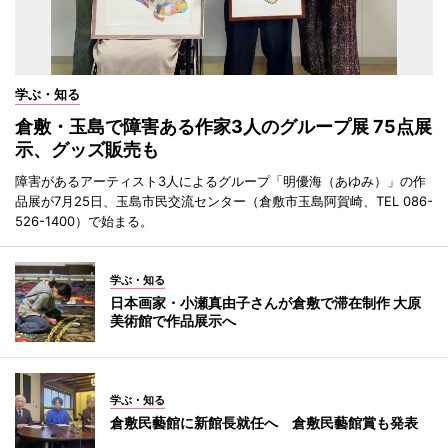
学ぶ・知る
倉敷・玉島で障害ある作家3人のグループ展 75点展
示、グッズ販売も
障害があるアーティスト3人によるグループ「明優海（あゆみ）」の作
品展が7月25日、玉島市民交流センター（倉敷市玉島阿賀崎、TEL 086-
526-1400）で始まる。
学ぶ・知る
日本画家・小瀬真由子さんが倉敷で滞在制作 大原
美術館で作品展示へ
学ぶ・知る
倉敷民藝館に新館長就任へ 倉敷民藝館賞も発表