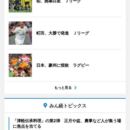
柏、開幕白星 Ｊリーグ
町田、大勝で発進 Ｊリーグ
日本、豪州に惜敗 ラグビー
もっと見る
みん経トピックス
「津軽伝承料理」の第2弾 正月や盆、農事など人が集う場
に焦点を当てる