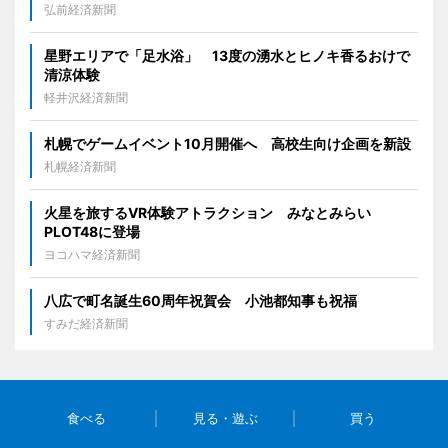
弘前経済新聞
星野エリアで「足水浴」 13度の湧水とヒノキ香るおけで
清涼体験
軽井沢経済新聞
札幌でゲームイベント10月開催へ 高校生向け企画を新設
札幌経済新聞
火星を旅するVR体験アトラクション みなとみらい
PLOT48に登場
ヨコハマ経済新聞
八広で町名誕生60周年祝賀会 小池都知事も祝福
すみだ経済新聞
食べる
見る・遊ぶ
買う