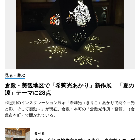
見る・遊ぶ
倉敷・美観地区で「希莉光あかり」新作展 「夏の
涼」テーマに28点
和照明のインスタレーション展示「希莉光（きりこ）あかりで紡ぐ～光
と影、そして衝動～」が現在、倉敷・本町の「倉敷光作所・斎館」（倉
敷市本町）で開かれている。
食べる