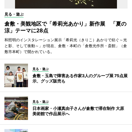
見る・遊ぶ
倉敷・美観地区で「希莉光あかり」新作展 「夏の
涼」テーマに28点
和照明のインスタレーション展示「希莉光（きりこ）あかりで紡ぐ～光
と影、そして衝動～」が現在、倉敷・本町の「倉敷光作所・斎館」（倉
敷市本町）で開かれている。
見る・遊ぶ
倉敷・玉島で障害ある作家3人のグループ展 75点展
示、グッズ販売も
見る・遊ぶ
日本画家・小瀬真由子さんが倉敷で滞在制作 大原
美術館で作品展示へ