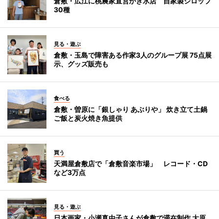
倉敷・広江に桃農家直営かき氷店 自家製シロップ
30種
見る・遊ぶ
倉敷・玉島で障害ある作家3人のグループ展 75点展
示、グッズ販売も
食べる
倉敷・曽原に「銀しゃり あぶりや」 炊き立て土鍋
ご飯と炭火焼き魚提供
買う
天満屋倉敷店で「倉敷音楽市場」 レコード・CD
など3万点
見る・遊ぶ
日本画家・小瀬真由子さんが倉敷で滞在制作 大原