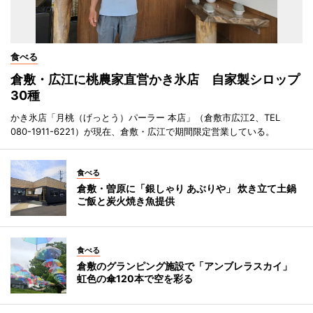
食べる
倉敷・広江に桃農家直営かき氷店 自家製シロップ
30種
かき氷店「月桃（げっとう）パーラー 本店」（倉敷市広江2、TEL
080-1911-6221）が現在、倉敷・広江で期間限定営業している。
食べる
倉敷・曽原に「銀しゃり あぶりや」 炊き立て土鍋
ご飯と炭火焼き魚提供
食べる
倉敷のグランピング施設で「アンブレラスカイ」
虹色の傘120本で空を彩る