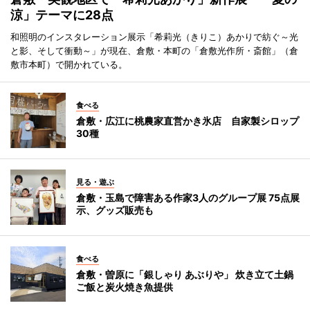
涼」テーマに28点
和照明のインスタレーション展示「希莉光（きりこ）あかりで紡ぐ～光
と影、そして衝動～」が現在、倉敷・本町の「倉敷光作所・斎館」（倉
敷市本町）で開かれている。
食べる
倉敷・広江に桃農家直営かき氷店 自家製シロップ
30種
見る・遊ぶ
倉敷・玉島で障害ある作家3人のグループ展 75点展
示、グッズ販売も
食べる
倉敷・曽原に「銀しゃり あぶりや」 炊き立て土鍋
ご飯と炭火焼き魚提供