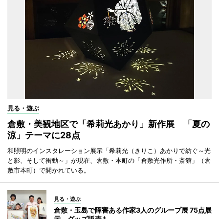
見る・遊ぶ
倉敷・美観地区で「希莉光あかり」新作展 「夏の
涼」テーマに28点
和照明のインスタレーション展示「希莉光（きりこ）あかりで紡ぐ～光
と影、そして衝動～」が現在、倉敷・本町の「倉敷光作所・斎館」（倉
敷市本町）で開かれている。
見る・遊ぶ
倉敷・玉島で障害ある作家3人のグループ展 75点展
示、グッズ販売も