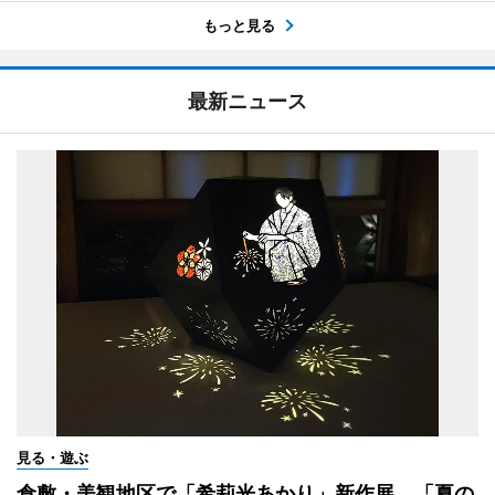
もっと見る
最新ニュース
見る・遊ぶ
倉敷・美観地区で「希莉光あかり」新作展 「夏の