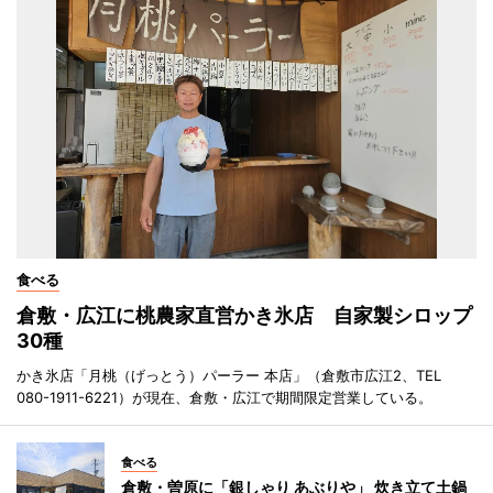
食べる
倉敷・広江に桃農家直営かき氷店 自家製シロップ
30種
かき氷店「月桃（げっとう）パーラー 本店」（倉敷市広江2、TEL
080-1911-6221）が現在、倉敷・広江で期間限定営業している。
食べる
倉敷・曽原に「銀しゃり あぶりや」 炊き立て土鍋