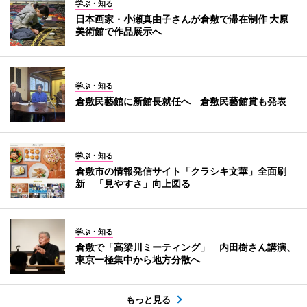
学ぶ・知る
日本画家・小瀬真由子さんが倉敷で滞在制作 大原
美術館で作品展示へ
学ぶ・知る
倉敷民藝館に新館長就任へ 倉敷民藝館賞も発表
学ぶ・知る
倉敷市の情報発信サイト「クラシキ文華」全面刷
新 「見やすさ」向上図る
学ぶ・知る
倉敷で「高梁川ミーティング」 内田樹さん講演、
東京一極集中から地方分散へ
もっと見る