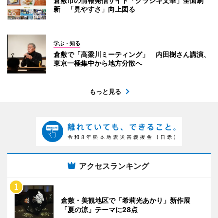
倉敷市の情報発信サイト「クラシキ文華」全面刷
新 「見やすさ」向上図る
学ぶ・知る
倉敷で「高梁川ミーティング」 内田樹さん講演、
東京一極集中から地方分散へ
もっと見る
アクセスランキング
倉敷・美観地区で「希莉光あかり」新作展
「夏の涼」テーマに28点