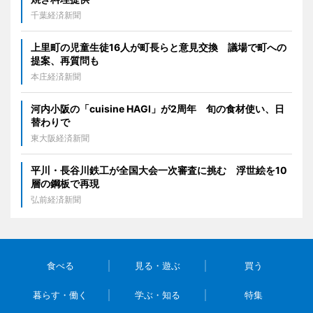
千葉経済新聞
上里町の児童生徒16人が町長らと意見交換 議場で町への
提案、再質問も
本庄経済新聞
河内小阪の「cuisine HAGI」が2周年 旬の食材使い、日
替わりで
東大阪経済新聞
平川・長谷川鉄工が全国大会一次審査に挑む 浮世絵を10
層の鋼板で再現
弘前経済新聞
食べる
見る・遊ぶ
買う
暮らす・働く
学ぶ・知る
特集