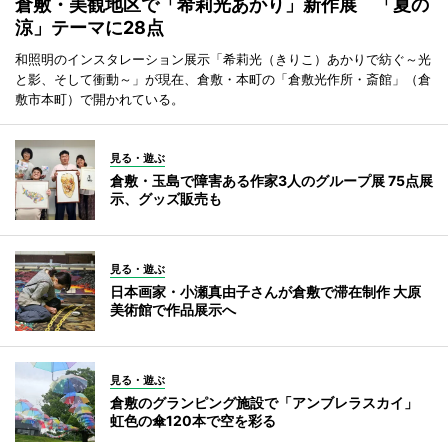
倉敷・美観地区で「希莉光あかり」新作展 「夏の
涼」テーマに28点
和照明のインスタレーション展示「希莉光（きりこ）あかりで紡ぐ～光
と影、そして衝動～」が現在、倉敷・本町の「倉敷光作所・斎館」（倉
敷市本町）で開かれている。
見る・遊ぶ
倉敷・玉島で障害ある作家3人のグループ展 75点展
示、グッズ販売も
見る・遊ぶ
日本画家・小瀬真由子さんが倉敷で滞在制作 大原
美術館で作品展示へ
見る・遊ぶ
倉敷のグランピング施設で「アンブレラスカイ」
虹色の傘120本で空を彩る