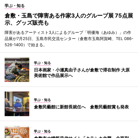
学ぶ・知る
倉敷・玉島で障害ある作家3人のグループ展 75点展
示、グッズ販売も
障害があるアーティスト3人によるグループ「明優海（あゆみ）」の作
品展が7月25日、玉島市民交流センター（倉敷市玉島阿賀崎、TEL 086-
526-1400）で始まる。
学ぶ・知る
日本画家・小瀬真由子さんが倉敷で滞在制作 大原
美術館で作品展示へ
学ぶ・知る
倉敷民藝館に新館長就任へ 倉敷民藝館賞も発表
学ぶ・知る