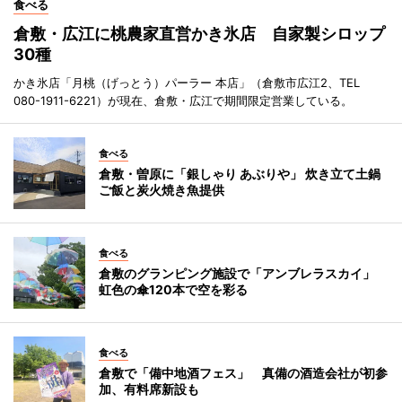
食べる
倉敷・広江に桃農家直営かき氷店 自家製シロップ
30種
かき氷店「月桃（げっとう）パーラー 本店」（倉敷市広江2、TEL
080-1911-6221）が現在、倉敷・広江で期間限定営業している。
食べる
倉敷・曽原に「銀しゃり あぶりや」 炊き立て土鍋
ご飯と炭火焼き魚提供
食べる
倉敷のグランピング施設で「アンブレラスカイ」
虹色の傘120本で空を彩る
食べる
倉敷で「備中地酒フェス」 真備の酒造会社が初参
加、有料席新設も