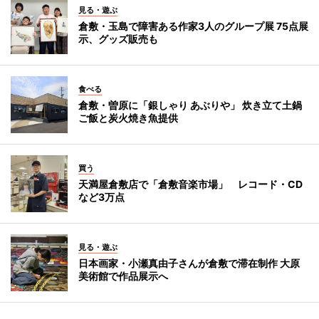
見る・遊ぶ
倉敷・玉島で障害ある作家3人のグループ展 75点展
示、グッズ販売も
食べる
倉敷・曽原に「銀しゃり あぶりや」 炊き立て土鍋
ご飯と炭火焼き魚提供
買う
天満屋倉敷店で「倉敷音楽市場」 レコード・CD
など3万点
見る・遊ぶ
日本画家・小瀬真由子さんが倉敷で滞在制作 大原
美術館で作品展示へ