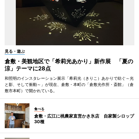
見る・遊ぶ
倉敷・美観地区で「希莉光あかり」新作展 「夏の
涼」テーマに28点
和照明のインスタレーション展示「希莉光（きりこ）あかりで紡ぐ～光
と影、そして衝動～」が現在、倉敷・本町の「倉敷光作所・斎館」（倉
敷市本町）で開かれている。
食べる
倉敷・広江に桃農家直営かき氷店 自家製シロップ
30種